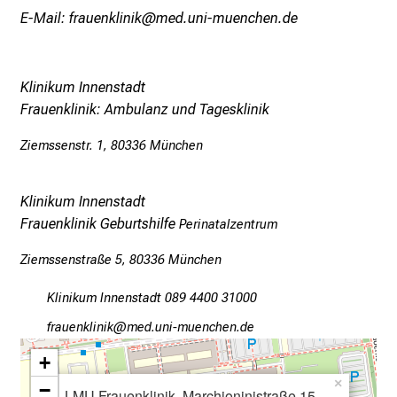
e
E-Mail: frauenklinik@med.uni-muenchen.de
l
f
ä
Klinikum Innenstadt
l
Frauenklinik: Ambulanz und Tagesklinik
t
i
Ziemssenstr. 1, 80336 München
g
e
K
Klinikum Innenstadt
a
Frauenklinik Geburtshilfe
Perinatalzentrum
r
Ziemssenstraße 5, 80336 München
r
i
Klinikum Innenstadt 089 4400 31000
e
wpgfiuoälulo
vimWtWfual+Dvfiuyziu mi
r
e
+
c
×
−
LMU Frauenklinik, Marchioninistraße 15,