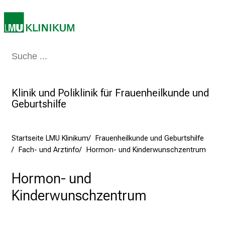
i
n
i
k
u
Medizin & Pflege
Patienten & Besucher
Forschung
Lehre
Das Kli
m
–
Klinik und Poliklinik für Frauenheilkunde und
e
Geburtshilfe
i
n
T
Startseite LMU Klinikum
Frauenheilkunde und Geburtshilfe
a
Fach- und Arztinfo
Hormon- und Kinderwunschzentrum
g
v
Hormon- und
o
Kinderwunschzentrum
l
l
e