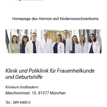
e
n
,
Homepage des Hormon und Kinderwunschzentrums
e
n
t
d
e
c
k
e
Klinik und Poliklinik für Frauenheilkunde
n
und Geburtshilfe
S
i
Klinikum Großhadern:
e
Marchioninistr. 15, 81377 München
v
i
Tel.: 089 4400-0