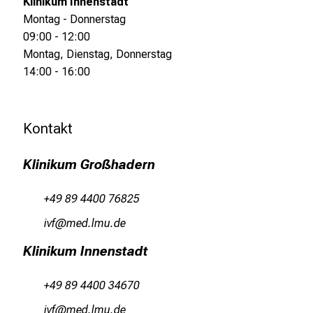
Klinikum Innenstadt
g
Montag - Donnerstag
.
09:00 - 12:00
T
Montag, Dienstag, Donnerstag
r
14:00 - 16:00
e
f
f
Kontakt
e
n
Klinikum Großhadern
S
i
+49 89 4400 76825
e
lqw
vimWeävf-Ymi
E
x
Klinikum Innenstadt
p
e
+49 89 4400 34670
r
lqdw
vimD-ävfsmi
t