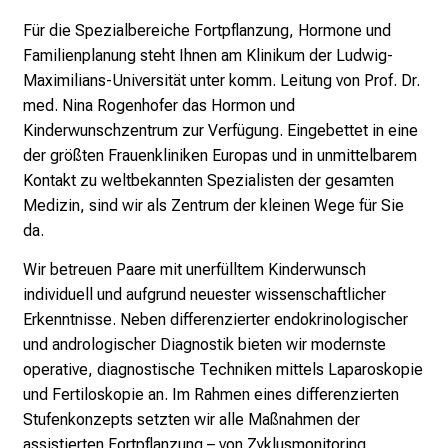
r
Für die Spezialbereiche Fortpflanzung, Hormone und
i
Familienplanung steht Ihnen am Klinikum der Ludwig-
n
Maximilians-Universität unter komm. Leitung von Prof. Dr.
s
med. Nina Rogenhofer das Hormon und
p
Kinderwunschzentrum zur Verfügung. Eingebettet in eine
i
der größten Frauenkliniken Europas und in unmittelbarem
r
Kontakt zu weltbekannten Spezialisten der gesamten
i
Medizin, sind wir als Zentrum der kleinen Wege für Sie
e
da.
r
e
Wir betreuen Paare mit unerfülltem Kinderwunsch
n
individuell und aufgrund neuester wissenschaftlicher
d
Erkenntnisse. Neben differenzierter endokrinologischer
e
und andrologischer Diagnostik bieten wir modernste
r
operative, diagnostische Techniken mittels Laparoskopie
E
und Fertiloskopie an. Im Rahmen eines differenzierten
i
Stufenkonzepts setzten wir alle Maßnahmen der
n
assistierten Fortpflanzung – von Zyklusmonitoring,