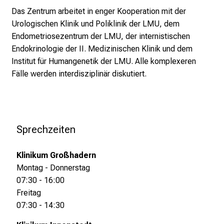
t
Das Zentrum arbeitet in enger Kooperation mit der
l
Urologischen Klinik und Poliklinik der LMU, dem
i
Endometriosezentrum der LMU, der internistischen
c
Endokrinologie der II. Medizinischen Klinik und dem
h
Institut für Humangenetik der LMU. Alle komplexeren
e
Fälle werden interdisziplinär diskutiert.
n
P
f
l
Sprechzeiten
e
g
Klinikum Großhadern
e
Montag - Donnerstag
a
07:30 - 16:00
l
Freitag
l
07:30 - 14:30
t
a