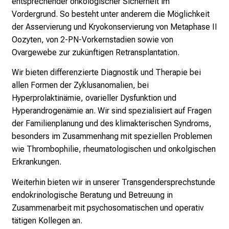
entsprechender onkologischer Sicherheit im
h
Vordergrund. So besteht unter anderem die Möglichkeit
s
der Asservierung und Kryokonservierung von Metaphase II
v
Oozyten, von 2-PN-Vorkernstadien sowie von
o
Ovargewebe zur zukünftigen Retransplantation.
l
Wir bieten differenzierte Diagnostik und Therapie bei
l
allen Formen der Zyklusanomalien, bei
e
Hyperprolaktinämie, ovarieller Dysfunktion und
n
Hyperandrogenämie an. Wir sind spezialisiert auf Fragen
u
der Familienplanung und des klimakterischen Syndroms,
n
besonders im Zusammenhang mit speziellen Problemen
d
wie Thrombophilie, rheumatologischen und onkolgischen
g
Erkrankungen.
a
n
Weiterhin bieten wir in unserer Transgendersprechstunde
z
endokrinologische Beratung und Betreuung in
h
Zusammenarbeit mit psychosomatischen und operativ
e
tätigen Kollegen an.
i