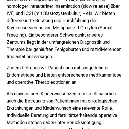
b
homologer intrauteriner Insemination (slow release) über
l
IVF, und ICSI (mit Blastozystenkultur) – ein. Wir bieten
i
differenzierte Beratung und Durchführung der
c
Kryokonservierung von Metaphase II Oozyten (Social
k
Freezing). Ein besonderer Schwerpunkt unseres
e
Zentrums liegt in der umfangreichen Diagnostik und
i
Therapie bei gehäuften Fehlgeburten und rezidivierenden
n
Implantationsversagen.
d
Zudem betreuen wir Patientinnen mit ausgedehnter
e
Endometriose und bieten entsprechende medikamentöse
n
und operative Therapieoptionen an.
a
n
Als universitäres Kinderwunschzentrum spielt natürlich
s
auch die Betreuung von Patientinnen mit onkologischen
p
Erkrankungen und Kinderwunsch eine relevante Rolle.
r
Individuelle Beratung und fertilitätserhaltende operative
u
Methoden stehen dabei unter Berücksichtigung
c