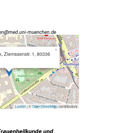
uu
avimeful_vfiuyziu-mi
×
, Ziemssenstr. 1, 80336
Leaflet
| ©
OpenStreetMap
contributors
r Frauenheilkunde und