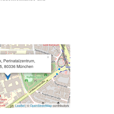
×
, Perinatalzentrum,
 5, 80336 München
Leaflet
| ©
OpenStreetMap
contributors