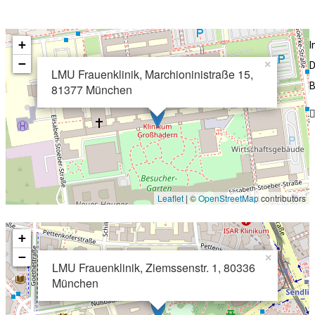
+
−
×
D
LMU Frauenklinik, Marchioninistraße 15,
B
81377 München
Leaflet
| ©
OpenStreetMap
contributors
+
−
×
LMU Frauenklinik, Ziemssenstr. 1, 80336
München