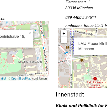
Ziemssenstr. 1
80336 München
089 4400 5 34611
emi
gvjfägußWGwpgfiuoäJlulorl
×
+
oninistraße 15,
−
LMU Frauenklinik
München
aflet
| ©
OpenStreetMap
contributors
Innenstadt
Klinik und Poliklinik fü