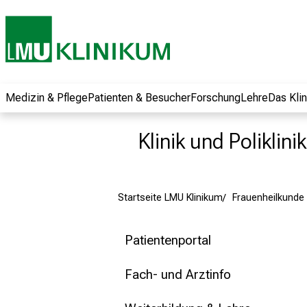
und erhalten Sie
spannende
Informationen zu
Jobs, Ausbildungen
und
Weiterbildungen.
Medizin & Pflege
Patienten & Besucher
Forschung
Lehre
Das Kli
Kommen Sie
vorbei, tauschen
Klinik und Poliklin
Sie sich mit
Kollegen aus und
lassen Sie sich von
Startseite LMU Klinikum
Frauenheilkunde 
der gelebten
Pflegewissenschaft
begeistern – ganz
Patientenportal
unverbindlich und
ohne Anmeldung.
Fach- und Arztinfo