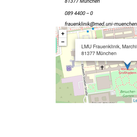
81377 München
089 4400 – 0
wpgfiuoälulo
vim ful_vfiuyziu
+
−
LMU Frauenklinik, Marchi
81377 München
Le