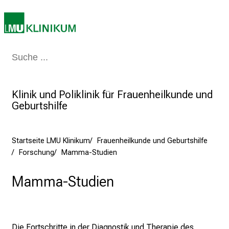
a
r
r
i
Medizin & Pflege
Patienten & Besucher
Forschung
Lehre
Das Kli
e
r
e
Klinik und Poliklinik für Frauenheilkunde und
t
Geburtshilfe
a
g
d
Startseite LMU Klinikum
Frauenheilkunde und Geburtshilfe
e
Forschung
Mamma-Studien
r
P
Mamma-Studien
f
l
e
g
Die Fortschritte in der Diagnostik und Therapie des