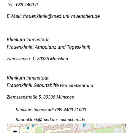
Tel.: 089 4400-0
n
a
E-Mail: frauenklinik@med.uni-muenchen.de
n
s
p
Klinikum Innenstadt
r
Frauenklinik: Ambulanz und Tagesklinik
u
c
Ziemssenstr. 1, 80336 München
h
s
Klinikum Innenstadt
v
Frauenklinik Geburtshilfe
Perinatalzentrum
o
l
Ziemssenstraße 5, 80336 München
l
Klinikum Innenstadt 089 4400 31000
e
n
wpgfiuoälulo
vim fuDl_vfiuyziu :Wnmi
u
+