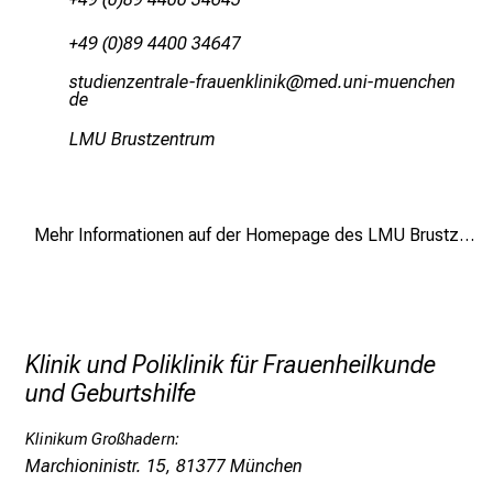
e
+49 (0)89 4400 34647
n
d
cbfmliußiubpgäiGwpgfiuoälulo
vimsful#vfiuyziu
mi
e
r
LMU Brustzentrum
E
i
n
Mehr Informationen auf der Homepage des LMU Brustzentrums
b
l
i
c
k
Klinik und Poliklinik für Frauenheilkunde
e
und Geburtshilfe
i
n
Klinikum Großhadern:
d
Marchioninistr. 15, 81377 München
e