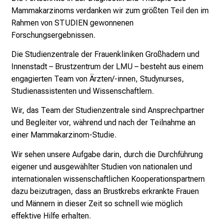
e
Mammakarzinoms verdanken wir zum größten Teil den im
a
Rahmen von STUDIEN gewonnenen
m
Forschungsergebnissen.
L
Die Studienzentrale der Frauenkliniken Großhadern und
M
Innenstadt – Brustzentrum der LMU – besteht aus einem
U
engagierten Team von Ärzten/-innen, Studynurses,
K
Studienassistenten und Wissenschaftlern.
l
i
Wir, das Team der Studienzentrale sind Ansprechpartner
n
und Begleiter vor, während und nach der Teilnahme an
i
einer Mammakarzinom-Studie.
k
Wir sehen unsere Aufgabe darin, durch die Durchführung
u
eigener und ausgewählter Studien von nationalen und
m
internationalen wissenschaftlichen Kooperationspartnern
–
dazu beizutragen, dass an Brustkrebs erkrankte Frauen
e
und Männern in dieser Zeit so schnell wie möglich
i
effektive Hilfe erhalten.
n