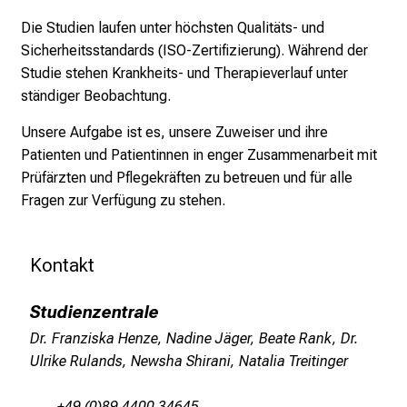
T
Die Studien laufen unter höchsten Qualitäts- und
a
Sicherheitsstandards (ISO-Zertifizierung). Während der
g
Studie stehen Krankheits- und Therapieverlauf unter
v
ständiger Beobachtung.
o
l
Unsere Aufgabe ist es, unsere Zuweiser und ihre
l
Patienten und Patientinnen in enger Zusammenarbeit mit
e
Prüfärzten und Pflegekräften zu betreuen und für alle
r
Fragen zur Verfügung zu stehen.
i
n
Kontakt
s
p
Studienzentrale
i
r
Dr. Franziska Henze, Nadine Jäger, Beate Rank, Dr.
i
Ulrike Rulands, Newsha Shirani, Natalia Treitinger
e
r
+49 (0)89 4400 34645