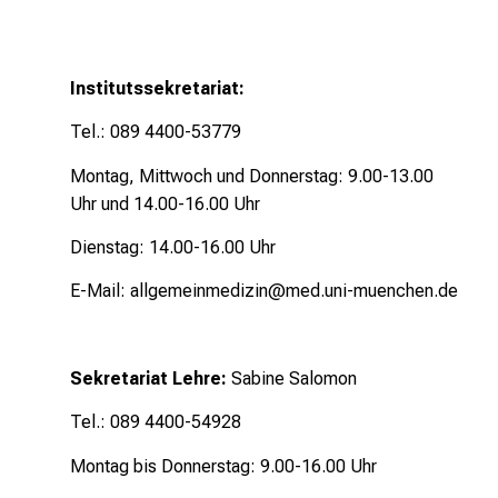
a
r
r
Institutssekretariat:
i
e
Tel.: 089 4400-53779
r
Montag, Mittwoch und Donnerstag: 9.00-13.00
e
Uhr und 14.00-16.00 Uhr
c
h
Dienstag: 14.00-16.00 Uhr
a
n
E-Mail:
allgemeinmedizin@med.uni-muenchen.de
c
e
n
Sekretariat Lehre:
Sabine Salomon
u
Tel.: 089 4400-54928
n
d
Montag bis Donnerstag: 9.00-16.00 Uhr
e