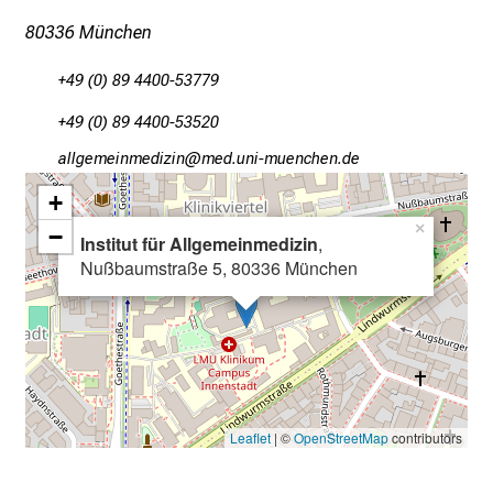
e
80336 München
I
n
+49 (0) 89 4400-53779
f
+49 (0) 89 4400-53520
o
r
gääxiviluvimlßlu
vimsfuld_vfiuyDziu-mi
m
+
a
×
−
t
Institut für Allgemeinmedizin
,
i
Nußbaumstraße 5, 80336 München
o
n
e
n
z
u
Leaflet
| ©
OpenStreetMap
contributors
J
o