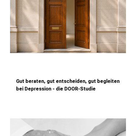
n
a
n
s
p
r
u
c
h
s
Gut beraten, gut entscheiden, gut begleiten
v
bei Depression - die DOOR-Studie
o
l
l
e
n
u