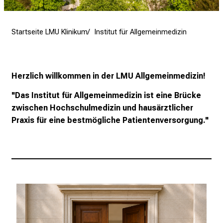
e
n
Startseite LMU Klinikum
Institut für Allgemeinmedizin
d
e
r
E
Herzlich willkommen in der LMU Allgemeinmedizin!
i
"Das Institut für Allgemeinmedizin ist eine Brücke
n
zwischen Hochschulmedizin und hausärztlicher
b
Praxis für eine bestmögliche Patientenversorgung."
l
i
c
k
e
i
n
d
e