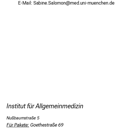
E-Mail:
Sabine.Salomon@med.uni-muenchen.de
r
h
a
l
t
e
n
S
i
e
s
p
a
n
n
Institut für Allgemeinmedizin
e
n
Nußbaumstraße 5
d
Für Pakete:
Goethestraße 69