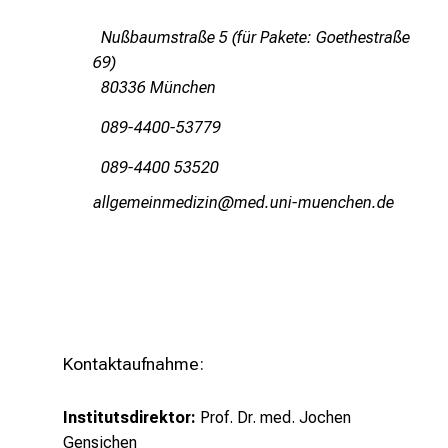
k
e
Nußbaumstraße 5 (für Pakete: Goethestraße
n
69)
S
80336 München
i
089-4400-53779
e
v
089-4400 53520
i
gääxiviluvimDlßlu
vimsful_vfSiuy:ziuem:i
e
l
f
ä
l
t
i
Kontaktaufnahme:
g
e
Institutsdirektor:
Prof. Dr. med. Jochen
K
Gensichen