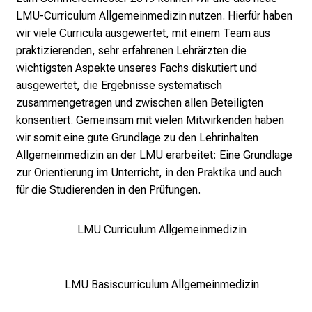
5
LMU-Curriculum Allgemeinmedizin nutzen. Hierfür haben
d
wir viele Curricula ausgewertet, mit einem Team aus
e
praktizierenden, sehr erfahrenen Lehrärzten die
n
wichtigsten Aspekte unseres Fachs diskutiert und
K
ausgewertet, die Ergebnisse systematisch
a
zusammengetragen und zwischen allen Beteiligten
r
konsentiert. Gemeinsam mit vielen Mitwirkenden haben
r
wir somit eine gute Grundlage zu den Lehrinhalten
i
Allgemeinmedizin an der LMU erarbeitet: Eine Grundlage
e
zur Orientierung im Unterricht, in den Praktika und auch
r
für die Studierenden in den Prüfungen.
e
t
LMU Curriculum Allgemeinmedizin
a
g
d
LMU Basiscurriculum Allgemeinmedizin
e
r