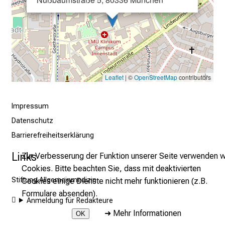
m
–
e
i
n
T
Leaflet
| ©
OpenStreetMap
contributors
a
g
Impressum
v
Datenschutz
o
l
Barrierefreiheitserklärung
l
Links
Zur Verbesserung der Funktion unserer Seite verwenden w
e
Cookies. Bitte beachten Sie, dass mit deaktivierten
r
Stiftung Allgemeinmedizin
Cookies einige Dienste nicht mehr funktionieren (z.B.
i
Formulare absenden).
n
Anmeldung für Redakteure
s
➜
Mehr Informationen
OK
p