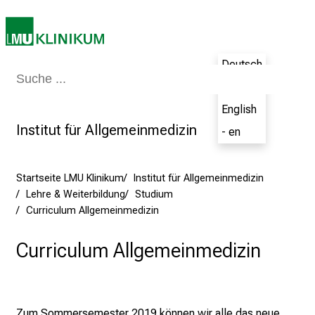
b
e
n
S
Deutsch
i
Medizin & Pflege
Patienten & Besucher
Forschung
Lehre
Das Kli
- de
e
English
a
Institut für Allgemeinmedizin
m
- en
2
7
Startseite LMU Klinikum
Institut für Allgemeinmedizin
.
Lehre & Weiterbildung
Studium
J
Curriculum Allgemeinmedizin
u
n
Curriculum Allgemeinmedizin
i
2
0
2
Zum Sommersemester 2019 können wir alle das neue