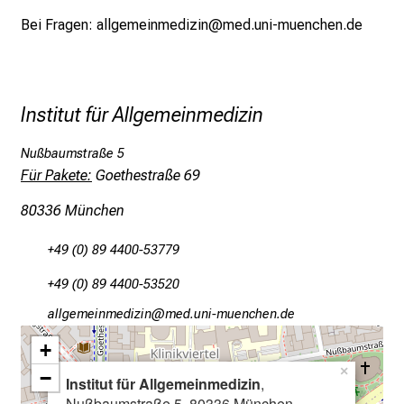
P
Bei Fragen:
allgemeinmedizin@med.uni-muenchen.de
f
l
e
g
Institut für Allgemeinmedizin
e
a
Nußbaumstraße 5
m
Für Pakete:
Goethestraße 69
L
80336 München
M
U
+49 (0) 89 4400-53779
K
l
+49 (0) 89 4400-53520
i
gääxiviluSvimlßlu
vim/ful#vfiuyziusmi
n
+
i
×
k
−
Institut für Allgemeinmedizin
,
u
Nußbaumstraße 5, 80336 München