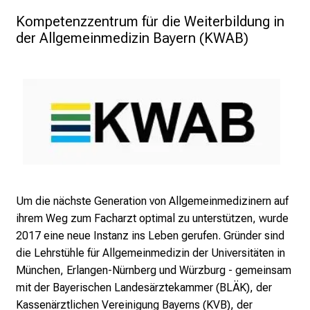
e
Kompetenzzentrum für die Weiterbildung in 
g
der Allgemeinmedizin Bayern (KWAB)
e
a
m
L
M
U
K
l
i
Um die nächste Generation von Allgemeinmedizinern auf
n
ihrem Weg zum Facharzt optimal zu unterstützen, wurde
i
2017 eine neue Instanz ins Leben gerufen. Gründer sind
k
die Lehrstühle für Allgemeinmedizin der Universitäten in
u
München, Erlangen-Nürnberg und Würzburg - gemeinsam
m
mit der Bayerischen Landesärztekammer (BLÄK), der
–
Kassenärztlichen Vereinigung Bayerns (KVB), der