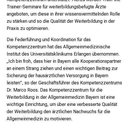
i
Trainer-Seminare für weiterbildungsbefugte Ärzte
e
angeboten, um diese in ihrer wissensvermittelnden Rolle
r
zu stärken und so die Qualität der Weiterbildung in der
e
Praxis zu optimieren.
n
d
Die Federführung und Koordination für das
e
Kompetenzzentrum hat das Allgemeinmedizinische
r
Institut des Universitätsklinikums Erlangen übernommen.
E
„Ich bin froh, dass hier in Bayern alle Kooperationspartner
i
an einem Strang ziehen und einen wichtigen Beitrag zur
n
Sicherung der hausärztlichen Versorgung in Bayern
b
leisten", so der Geschäftsführer des Kompetenzzentrums
l
Dr. Marco Roos. Das Kompetenzzentrum für die
i
Weiterbildung in der Allgemeinmedizin Bayern ist eine
c
wichtige Einrichtung, um über eine verbesserte Qualität
k
der Weiterbildung den ärztlichen Nachwuchs für die
e
Allgemeinmedizin zu motivieren.
i