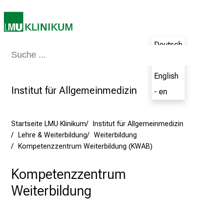
n
K
a
Deutsch
r
Medizin & Pflege
Patienten & Besucher
Forschung
Lehre
Das Kli
r
- de
i
English
e
Institut für Allgemeinmedizin
- en
r
e
t
Startseite LMU Klinikum
Institut für Allgemeinmedizin
a
Lehre & Weiterbildung
Weiterbildung
g
Kompetenzzentrum Weiterbildung (KWAB)
d
e
Kompetenzzentrum
r
Weiterbildung
P
f
l