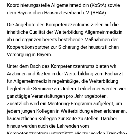
e
Koordinierungsstelle Allgemeinmedizin (KoStA) sowie
i
dem Bayerischen Hausärzteverband e.V. (BHÄV).
n
T
Die Angebote des Kompetenzzentrums zielen auf die
a
inhaltliche Qualität der Weiterbildung Allgemeinmedizin
g
ab und ergänzen bereits bestehende Maßnahmen der
v
Kooperationspartner zur Sicherung der hausärztlichen
o
Versorgung in Bayern.
l
Unter dem Dach des Kompetenzzentrums bieten wir
l
Ärztinnen und Ärzten in der Weiterbildung zum Facharzt
e
für Allgemeinmedizin regelmäßige, die Weiterbildung
r
begleitende Seminare an. Jedem Teilnehmer werden vier
i
ganztägige Veranstaltungen pro Jahr angeboten.
n
Zusätzlich wird ein Mentoring-Programm aufgelegt, um
s
jedem jungen Kollegen in Weiterbildung einen erfahrenen,
p
hausärztlichen Kollegen zur Seite zu stellen. Darüber
i
hinaus werden auch die Lehrenden vom
r
Kompetenzzentrum unterstützt: Hierzu werden Train-the-