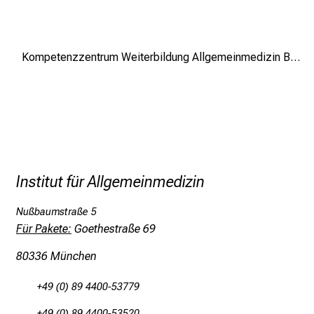
n
d
e
n
Kompetenzzentrum Weiterbildung Allgemeinmedizin Bayern (KWAB)
a
n
s
p
r
u
c
Institut für Allgemeinmedizin
h
Nußbaumstraße 5
s
Für Pakete:
Goethestraße 69
v
o
80336 München
l
l
+49 (0) 89 4400-53779
e
+49 (0) 89 4400-53520