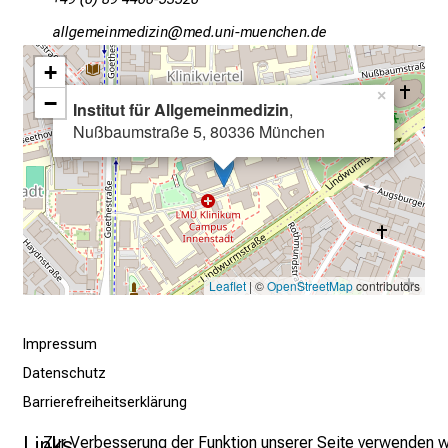
n
u
gääxiviluvimlßlu
vim f;ul_vfiuyzniusmi
n
+
d
×
−
g
Institut für Allgemeinmedizin
,
Nußbaumstraße 5, 80336 München
a
n
z
h
e
i
t
Leaflet
| ©
OpenStreetMap
contributors
l
i
Impressum
c
Datenschutz
h
Barrierefreiheitserklärung
e
n
Links
Zur Verbesserung der Funktion unserer Seite verwenden w