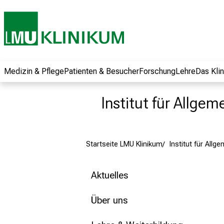
und erhalten Sie
spannende
Informationen zu
Jobs, Ausbildungen
und
Weiterbildungen.
Medizin & Pflege
Patienten & Besucher
Forschung
Lehre
Das Kli
Kommen Sie
vorbei, tauschen
Institut für Allge
Sie sich mit
Kollegen aus und
lassen Sie sich von
Startseite LMU Klinikum
Institut für Allg
der gelebten
Pflegewissenschaft
begeistern – ganz
Aktuelles
unverbindlich und
ohne Anmeldung.
Über uns