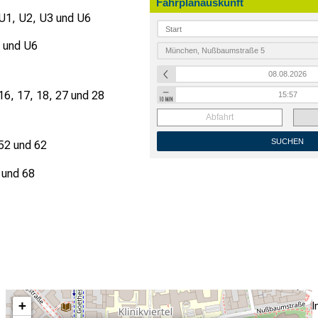
Fahrplanauskunft
 U1, U2, U3 und U6
3 und U6
 16, 17, 18, 27 und 28
Abfahrt
SUCHEN
 52 und 62
 und 68
+