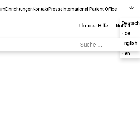
de
kum
Einrichtungen
Kontakt
Presse
International Patient Office
Deutsch
Ukraine-Hilfe
Notfall
- de
English
- en