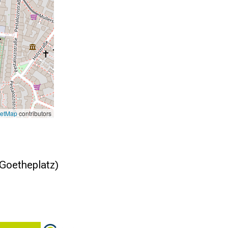
eetMap
contributors
 Goetheplatz)