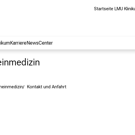
Startseite LMU Klini
nikum
Karriere
NewsCenter
meinmedizin
emeinmedizin
Kontakt und Anfahrt