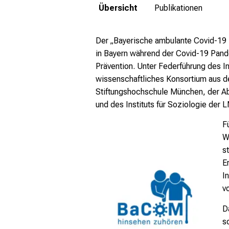
Übersicht
Publikationen
Der „Bayerische ambulante Covid-19 
in Bayern während der Covid-19 Pande
Prävention. Unter Federführung des I
wissenschaftliches Konsortium aus de
Stiftungshochschule München, der Abt
und des Instituts für Soziologie der 
F
W
s
E
I
v
D
s