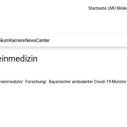
Startseite LMU Klini
nikum
Karriere
NewsCenter
meinmedizin
emeinmedizin
Forschung
Bayerischer ambulanter Covid-19 Monito