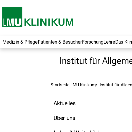
und erhalten Sie
spannende
Informationen zu
Jobs, Ausbildungen
und
Weiterbildungen.
Medizin & Pflege
Patienten & Besucher
Forschung
Lehre
Das Kli
Kommen Sie
vorbei, tauschen
Institut für Allge
Sie sich mit
Kollegen aus und
lassen Sie sich von
Startseite LMU Klinikum
Institut für Allg
der gelebten
Pflegewissenschaft
begeistern – ganz
Aktuelles
unverbindlich und
ohne Anmeldung.
Über uns