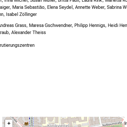
, Irina Michel, Susan Müller, Britta Pauli, Laura Rink, Marietta 
waiger, Maria Sebastia͂o, Elena Seydel, Annette Weber, Sabrina
n, Isabel Zöllinger
Andreas Grass, Maresa Gschwendner, Philipp Hennigs, Heidi Hent
traub, Alexander Theiss
krutierungszentren
+