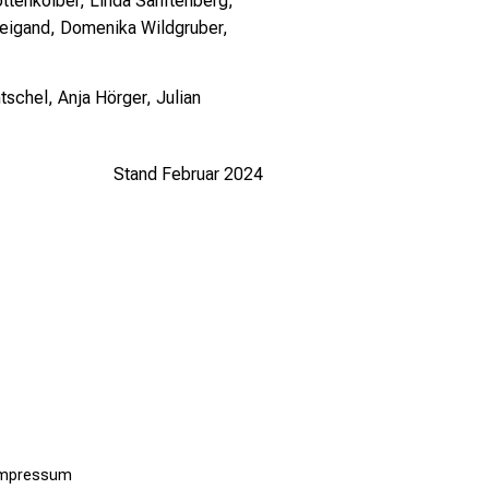
Rottenkolber, Linda Sanftenberg,
 Weigand, Domenika Wildgruber,
schel, Anja Hörger, Julian
Stand Februar 2024
Impressum