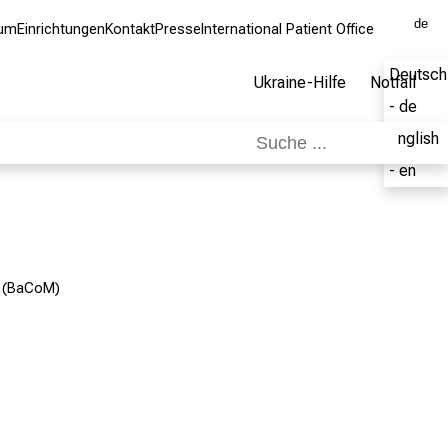
de
kum
Einrichtungen
Kontakt
Presse
International Patient Office
Deutsch
Ukraine-Hilfe
Notfall
- de
English
- en
r (BaCoM)