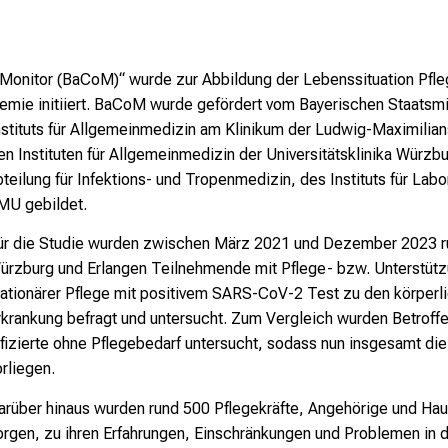
Monitor (BaCoM)“ wurde zur Abbildung der Lebenssituation Pfle
mie initiiert. BaCoM wurde gefördert vom Bayerischen Staatsmin
nstituts für Allgemeinmedizin am Klinikum der Ludwig-Maximilia
n Instituten für Allgemeinmedizin der Universitätsklinika Würzb
eilung für Infektions- und Tropenmedizin, des Instituts für L
LMU gebildet.
ür die Studie wurden zwischen März 2021 und Dezember 2023 r
ürzburg und Erlangen Teilnehmende mit Pflege- bzw. Unterstützu
tationärer Pflege mit positivem SARS-CoV-2 Test zu den körperl
rkrankung befragt und untersucht. Zum Vergleich wurden Betrof
nfizierte ohne Pflegebedarf untersucht, sodass nun insgesamt d
orliegen.
arüber hinaus wurden rund 500 Pflegekräfte, Angehörige und Haus
orgen, zu ihren Erfahrungen, Einschränkungen und Problemen in 