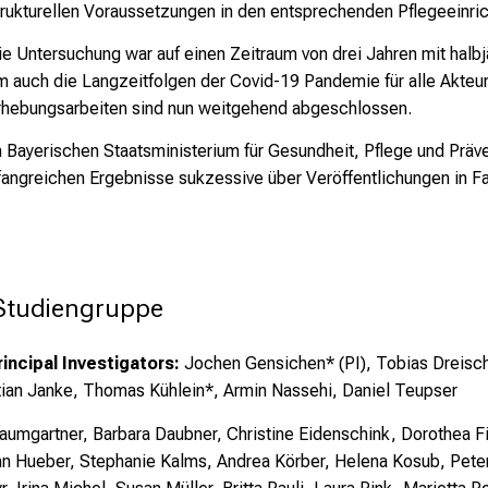
trukturellen Voraussetzungen in den entsprechenden Pflegeeinric
ie Untersuchung war auf einen Zeitraum von drei Jahren mit hal
m auch die Langzeitfolgen der Covid-19 Pandemie für alle Akteur
rhebungsarbeiten sind nun weitgehend abgeschlossen.
Bayerischen Staatsministerium für Gesundheit, Pflege und Präve
fangreichen Ergebnisse sukzessive über Veröffentlichungen in F
-Studiengruppe
incipal Investigators:
Jochen Gensichen* (PI), Tobias Dreischu
tian Janke, Thomas Kühlein*, Armin Nassehi, Daniel Teupser
 Baumgartner, Barbara Daubner, Christine Eidenschink, Dorothea 
nn Hueber, Stephanie Kalms, Andrea Körber, Helena Kosub, Pete