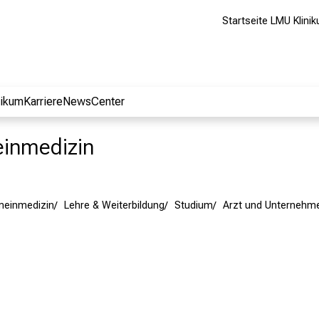
Startseite LMU Klini
nikum
Karriere
NewsCenter
meinmedizin
emeinmedizin
Lehre & Weiterbildung
Studium
Arzt und Unternehm