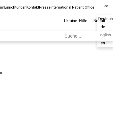
de
kum
Einrichtungen
Kontakt
Presse
International Patient Office
Deutsch
Ukraine-Hilfe
Notfall
- de
English
- en
er