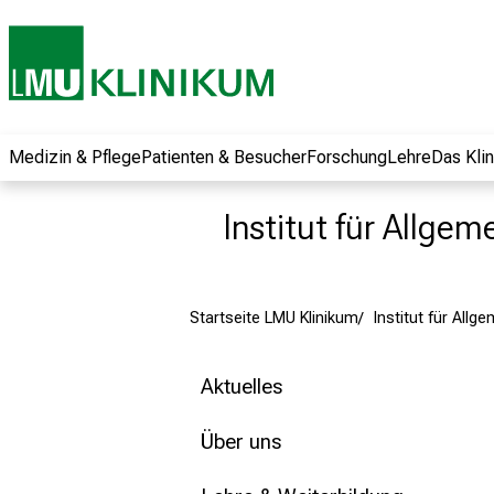
und erhalten Sie
spannende
Informationen zu
Jobs, Ausbildungen
und
Weiterbildungen.
Medizin & Pflege
Patienten & Besucher
Forschung
Lehre
Das Kli
Kommen Sie
vorbei, tauschen
Institut für Allge
Sie sich mit
Kollegen aus und
lassen Sie sich von
Startseite LMU Klinikum
Institut für Allg
der gelebten
Pflegewissenschaft
begeistern – ganz
Aktuelles
unverbindlich und
ohne Anmeldung.
Über uns