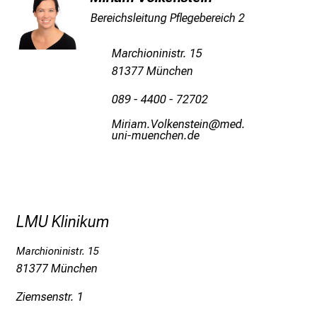
u
Bereichsleitung Pflegebereich 2
n
i
Marchioninistr. 15
2
81377 München
0
2
089 - 4400 - 72702
5
Olplgv SÖüaäWoiucbilu
vim-
d
fulhvfiuyziu mi
e
n
K
a
LMU Klinikum
r
r
Marchioninistr. 15
i
81377 München
e
r
Ziemsenstr. 1
e