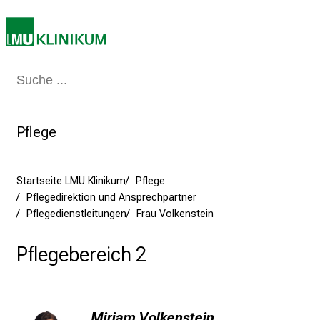
z
:
E
r
Medizin & Pflege
Patienten & Besucher
Forschung
Lehre
Das Kli
l
e
b
Pflege
e
n
S
Startseite LMU Klinikum
Pflege
i
Pflegedirektion und Ansprechpartner
e
Pflegedienstleitungen
Frau Volkenstein
a
m
Pflegebereich 2
2
7
.
J
Miriam Volkenstein