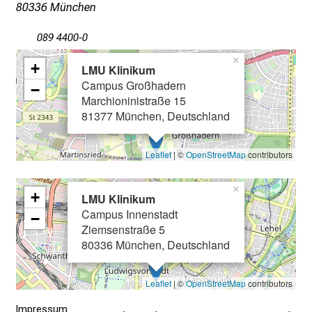
80336 München
t
a
089 4400-0
g
×
d
+
LMU Klinikum
e
Campus Großhadern
−
r
Marchioninistraße 15
81377 München, Deutschland
P
f
l
Leaflet
| ©
OpenStreetMap
contributors
e
g
×
+
LMU Klinikum
e
Campus Innenstadt
−
a
Ziemsenstraße 5
m
80336 München, Deutschland
L
M
Leaflet
| ©
OpenStreetMap
contributors
U
K
Impressum