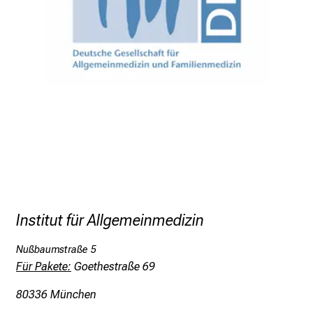
r
i
n
s
p
i
r
i
e
r
e
n
Institut für Allgemeinmedizin
d
e
Nußbaumstraße 5
r
Für Pakete:
Goethestraße 69
E
80336 München
i