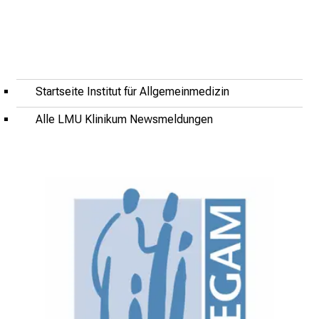
i
n
i
k
u
Startseite Institut für Allgemeinmedizin
m
Alle LMU Klinikum Newsmeldungen
–
e
i
n
T
a
g
v
o
l
l
e