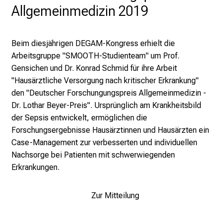
Allgemeinmedizin 2019
a
g
d
Beim diesjährigen DEGAM-Kongress erhielt die
e
Arbeitsgruppe "SMOOTH-Studienteam" um Prof.
r
Gensichen und Dr. Konrad Schmid für ihre Arbeit
P
"Hausärztliche Versorgung nach kritischer Erkrankung"
f
den "Deutscher Forschungungspreis Allgemeinmedizin -
l
Dr. Lothar Beyer-Preis". Ursprünglich am Krankheitsbild
e
der Sepsis entwickelt, ermöglichen die
g
Forschungsergebnisse Hausärztinnen und Hausärzten ein
e
Case-Management zur verbesserten und individuellen
a
Nachsorge bei Patienten mit schwerwiegenden
m
Erkrankungen.
L
M
Zur Mitteilung
U
K
l