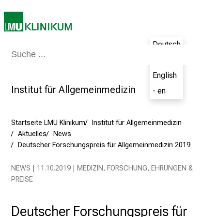
n
i
2
Deutsch
0
Medizin & Pflege
Patienten & Besucher
Forschung
Lehre
Das Kli
2
- de
5
English
d
Institut für Allgemeinmedizin
- en
e
n
K
Startseite LMU Klinikum
Institut für Allgemeinmedizin
a
Aktuelles
News
r
Deutscher Forschungspreis für Allgemeinmedizin 2019
r
i
NEWS | 11.10.2019 | MEDIZIN, FORSCHUNG, EHRUNGEN &
e
PREISE
r
e
Deutscher Forschungspreis für
t