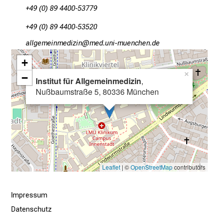
n
+49 (0) 89 4400-53779
b
l
+49 (0) 89 4400-53520
i
gääxivilJuvimlßlu
vimsful_vfiuyziu-mai
c
+
k
e
×
−
Institut für Allgemeinmedizin
,
i
Nußbaumstraße 5, 80336 München
n
d
e
n
a
n
Leaflet
| ©
OpenStreetMap
contributors
s
p
Impressum
r
u
Datenschutz