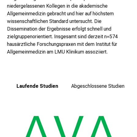
niedergelassenen Kollegen in die akademische
o
Allgemeinmedizin gebracht und hier auf höchstem
l
wissenschaftlichen Standard untersucht. Die
l
Dissemination der Ergebnisse erfolgt schnell und
e
zielgruppenorientiert. Insgesamt sind derzeit n=574
n
hausärztliche Forschungspraxen mit dem Institut für
u
Allgemeinmedizin am LMU Klinikum assoziiert.
n
d
g
a
n
Laufende Studien
Abgeschlossene Studien
z
h
e
i
t
l