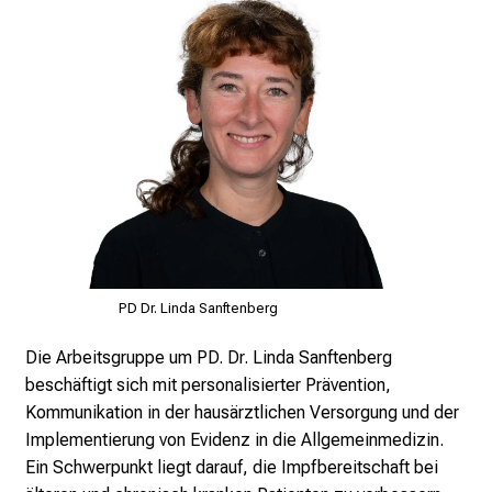
s
p
i
r
i
e
r
e
n
d
e
PD Dr. Linda Sanftenberg
r
E
Die Arbeitsgruppe um PD. Dr. Linda Sanftenberg
i
beschäftigt sich mit personalisierter Prävention,
n
Kommunikation in der hausärztlichen Versorgung und der
b
Implementierung von Evidenz in die Allgemeinmedizin.
l
Ein Schwerpunkt liegt darauf, die Impfbereitschaft bei
i