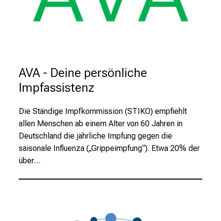
i
c
h
e
n
P
AVA - Deine persönliche
f
Impfassistenz
l
e
g
Die Ständige Impfkommission (STIKO) empfiehlt
e
allen Menschen ab einem Alter von 60 Jahren in
a
Deutschland die jährliche Impfung gegen die
l
saisonale Influenza („Grippeimpfung“). Etwa 20% der
l
über…
t
a
g
.