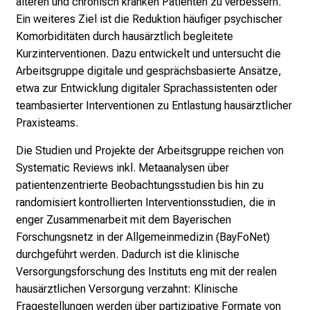
älteren und chronisch kranken Patienten zu verbessern.
c
Ein weiteres Ziel ist die Reduktion häufiger psychischer
k
Komorbiditäten durch hausärztlich begleitete
e
Kurzinterventionen. Dazu entwickelt und untersucht die
i
Arbeitsgruppe digitale und gesprächsbasierte Ansätze,
n
etwa zur Entwicklung digitaler Sprachassistenten oder
d
teambasierter Interventionen zu Entlastung hausärztlicher
e
Praxisteams.
n
Die Studien und Projekte der Arbeitsgruppe reichen von
a
Systematic Reviews inkl. Metaanalysen über
n
patientenzentrierte Beobachtungsstudien bis hin zu
s
randomisiert kontrollierten Interventionsstudien, die in
p
enger Zusammenarbeit mit dem Bayerischen
r
Forschungsnetz in der Allgemeinmedizin (BayFoNet)
u
durchgeführt werden. Dadurch ist die klinische
c
Versorgungsforschung des Instituts eng mit der realen
h
hausärztlichen Versorgung verzahnt: Klinische
s
Fragestellungen werden über partizipative Formate von
v