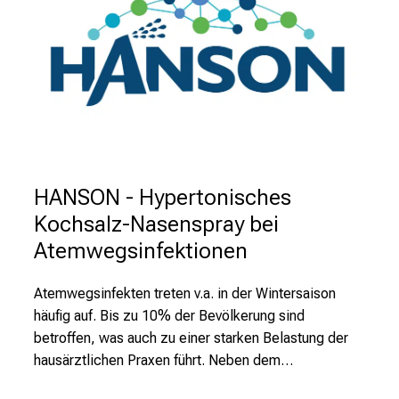
T
r
e
f
f
e
n
S
i
HANSON - Hypertonisches
e
Kochsalz-Nasenspray bei
E
Atemwegsinfektionen
x
p
e
Atemwegsinfekten treten v.a. in der Wintersaison
r
häufig auf. Bis zu 10% der Bevölkerung sind
t
betroffen, was auch zu einer starken Belastung der
e
hausärztlichen Praxen führt. Neben dem…
n