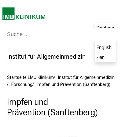
k
u
m
Deutsch
–
Medizin & Pflege
Patienten & Besucher
Forschung
Lehre
Das Kli
e
- de
i
English
n
Institut für Allgemeinmedizin
- en
T
a
g
Startseite LMU Klinikum
Institut für Allgemeinmedizin
v
Forschung
Impfen und Prävention (Sanftenberg)
o
l
Impfen und
l
Prävention (Sanftenberg)
e
r
i
n