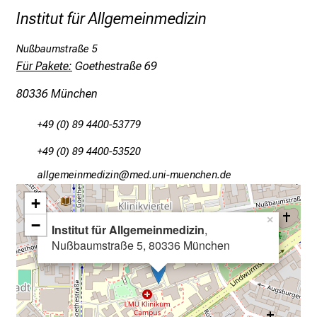
c
Institut für Allgemeinmedizin
e
n
Nußbaumstraße 5
u
Für Pakete:
Goethestraße 69
n
80336 München
d
e
+49 (0) 89 4400-53779
r
h
+49 (0) 89 4400-53520
a
gääxivilauvimlßlud
vimefulGvfYiuyziusmDi
l
+
t
e
×
−
Institut für Allgemeinmedizin
,
n
Nußbaumstraße 5, 80336 München
S
i
e
s