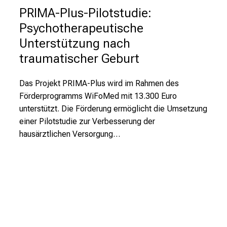
ä
PRIMA-Plus-Pilotstudie:
l
Psychotherapeutische
t
Unterstützung nach
i
g
traumatischer Geburt
e
K
Das Projekt PRIMA-Plus wird im Rahmen des
a
Förderprogramms WiFoMed mit 13.300 Euro
r
unterstützt. Die Förderung ermöglicht die Umsetzung
r
einer Pilotstudie zur Verbesserung der
i
hausärztlichen Versorgung…
e
r
e
c
h
a
n