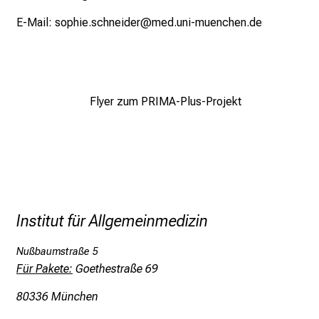
d
e
E-Mail:
sophie.schneider@med.uni-muenchen.de
n
a
n
s
Flyer zum PRIMA-Plus-Projekt
p
r
u
c
h
s
v
Institut für Allgemeinmedizin
o
Nußbaumstraße 5
l
Für Pakete:
Goethestraße 69
l
e
80336 München
n