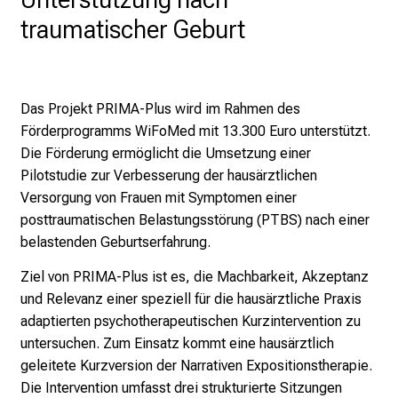
g
traumatischer Geburt
e
a
m
Das Projekt PRIMA-Plus wird im Rahmen des
L
Förderprogramms WiFoMed mit 13.300 Euro unterstützt.
M
Die Förderung ermöglicht die Umsetzung einer
U
Pilotstudie zur Verbesserung der hausärztlichen
K
Versorgung von Frauen mit Symptomen einer
l
posttraumatischen Belastungsstörung (PTBS) nach einer
i
belastenden Geburtserfahrung.
n
i
Ziel von PRIMA-Plus ist es, die Machbarkeit, Akzeptanz
k
und Relevanz einer speziell für die hausärztliche Praxis
u
adaptierten psychotherapeutischen Kurzintervention zu
m
untersuchen. Zum Einsatz kommt eine hausärztlich
–
geleitete Kurzversion der Narrativen Expositionstherapie.
e
Die Intervention umfasst drei strukturierte Sitzungen