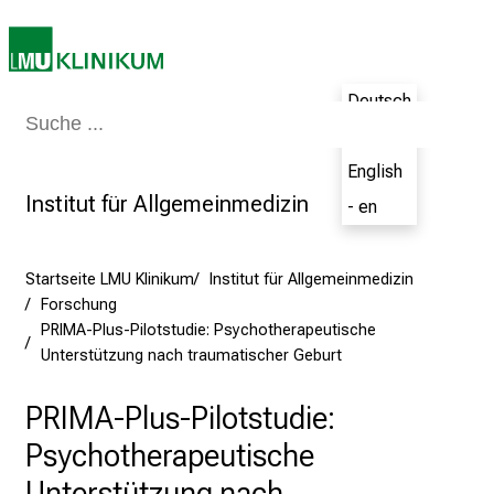
K
a
r
Deutsch
r
Medizin & Pflege
Patienten & Besucher
Forschung
Lehre
Das Kli
i
- de
e
English
r
Institut für Allgemeinmedizin
- en
e
t
a
Startseite LMU Klinikum
Institut für Allgemeinmedizin
g
Forschung
d
PRIMA-Plus-Pilotstudie: Psychotherapeutische
e
Unterstützung nach traumatischer Geburt
r
PRIMA-Plus-Pilotstudie:
P
f
Psychotherapeutische
l
Unterstützung nach
e