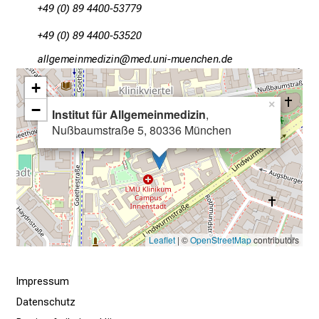
u
+49 (0) 89 4400-53779
n
+49 (0) 89 4400-53520
d
g
gääx,iviluvimlßlu,
vim dful_vWfiuyziu-mi
a
+
n
×
−
z
Institut für Allgemeinmedizin
,
Nußbaumstraße 5, 80336 München
h
e
i
t
l
i
c
Leaflet
| ©
OpenStreetMap
contributors
h
e
Impressum
n
Datenschutz
P