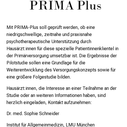
e
r
e
n
Mit PRIMA-Plus soll geprüft werden, ob eine
d
niedrigschwellige, zeitnahe und praxisnahe
e
psychotherapeutische Unterstützung durch
r
Hausärzt:innen für diese spezielle Patientinnenklientel in
E
der Primärversorgung umsetzbar ist. Die Ergebnisse der
i
Pilotstudie sollen eine Grundlage für die
n
Weiterentwicklung des Versorgungskonzepts sowie für
b
eine größere Folgestudie bilden.
l
i
Hausärzt:innen, die Interesse an einer Teilnahme an der
c
Studie oder an weiteren Informationen haben, sind
k
herzlich eingeladen, Kontakt aufzunehmen:
e
Dr. med. Sophie Schneider
i
n
Institut für Allgemeinmedizin, LMU München