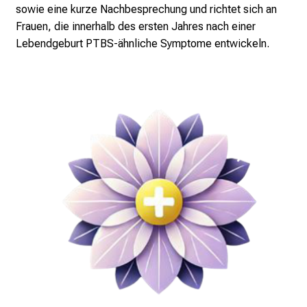
i
sowie eine kurze Nachbesprechung und richtet sich an
n
Frauen, die innerhalb des ersten Jahres nach einer
T
Lebendgeburt PTBS-ähnliche Symptome entwickeln.
a
g
v
o
l
l
e
r
i
n
s
p
i
r
i