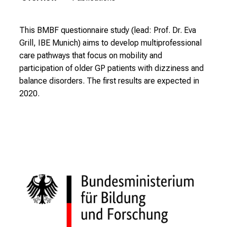
l
i
n
This BMBF questionnaire study (lead: Prof. Dr. Eva
i
Grill, IBE Munich) aims to develop multiprofessional
k
care pathways that focus on mobility and
u
participation of older GP patients with dizziness and
m
balance disorders. The first results are expected in
–
2020.
e
i
n
T
a
g
v
o
l
l