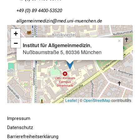
n
+49 (0) 89 4400-53520
b
l
gääDxiviluvimlßlu
vim-f;ul#vfi:uyziu/mi
i
+
c
×
−
k
Institut für Allgemeinmedizin
,
e
Nußbaumstraße 5, 80336 München
i
n
d
e
n
a
Leaflet
| ©
OpenStreetMap
contributors
n
s
Impressum
p
Datenschutz
r
u
Barrierefreiheitserklärung