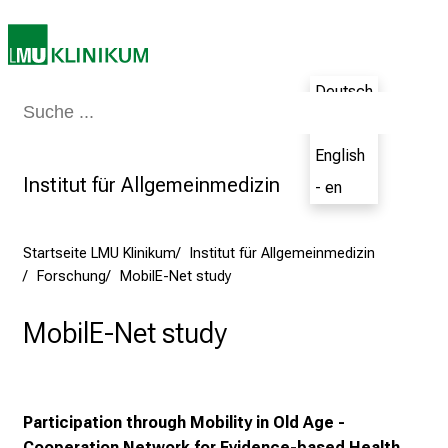
u
n
i
2
Deutsch
0
Medizin & Pflege
Patienten & Besucher
Forschung
Lehre
Das Kli
- de
2
5
English
d
Institut für Allgemeinmedizin
- en
e
n
K
Startseite LMU Klinikum
Institut für Allgemeinmedizin
Forschung
MobilE-Net study
a
r
MobilE-Net study
r
i
e
r
Participation through Mobility in Old Age -
e
Cooperation Network for Evidence-based Health