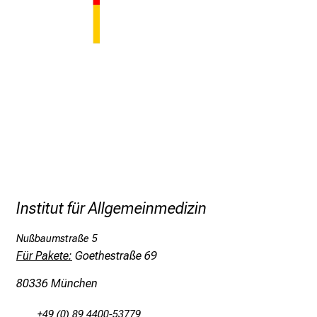
e
r
i
n
s
p
i
r
i
e
r
e
Institut für Allgemeinmedizin
n
d
Nußbaumstraße 5
e
Für Pakete:
Goethestraße 69
r
80336 München
E
i
+49 (0) 89 4400-53779