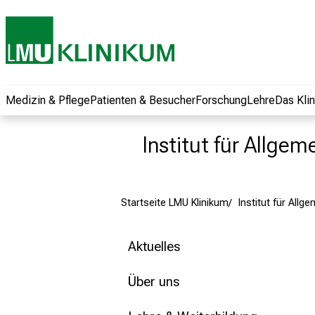
und erhalten Sie
spannende
Informationen zu
Jobs, Ausbildungen
und
Weiterbildungen.
Medizin & Pflege
Patienten & Besucher
Forschung
Lehre
Das Kli
Kommen Sie
vorbei, tauschen
Institut für Allge
Sie sich mit
Kollegen aus und
lassen Sie sich von
Startseite LMU Klinikum
Institut für Allg
der gelebten
Pflegewissenschaft
begeistern – ganz
Aktuelles
unverbindlich und
ohne Anmeldung.
Über uns