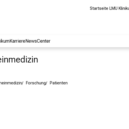
Startseite LMU Klini
nikum
Karriere
NewsCenter
meinmedizin
emeinmedizin
Forschung
Patienten