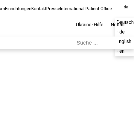
de
kum
Einrichtungen
Kontakt
Presse
International Patient Office
Deutsch
Ukraine-Hilfe
Notfall
- de
English
- en