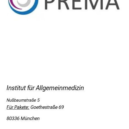
e
r
i
n
s
p
i
r
i
e
r
e
Institut für Allgemeinmedizin
n
d
Nußbaumstraße 5
e
Für Pakete:
Goethestraße 69
r
E
80336 München
i