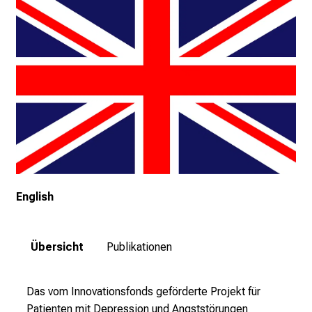
t
a
g
d
e
r
P
f
l
e
g
e
English
a
m
L
Übersicht
Publikationen
M
U
Das vom Innovationsfonds geförderte Projekt für
K
Patienten mit Depression und Angststörungen