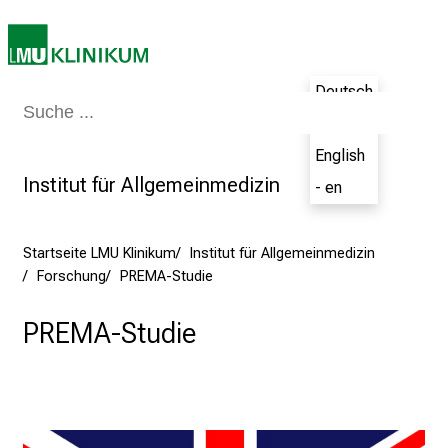
n
i
2
Deutsch
0
Medizin & Pflege
Patienten & Besucher
Forschung
Lehre
Das Kli
2
- de
5
English
d
Institut für Allgemeinmedizin
- en
e
n
K
Startseite LMU Klinikum
Institut für Allgemeinmedizin
a
Forschung
PREMA-Studie
r
r
PREMA-Studie
i
e
r
e