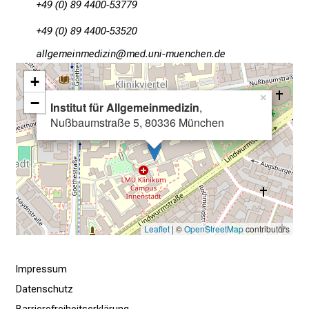
n
+49 (0) 89 4400-53779
b
+49 (0) 89 4400-53520
l
gääxinvil;SuvimlßlYu
vimeful_vfiuyziusmi
i
c
+
k
×
−
Institut für Allgemeinmedizin
,
e
Nußbaumstraße 5, 80336 München
i
n
d
e
n
a
n
Leaflet
| ©
OpenStreetMap
contributors
s
p
Impressum
r
Datenschutz
u