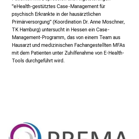
l
"eHealth-gestütztes Case-Management für
i
psychisch Erkrankte in der hausärztlichen
n
Primärversorgung" (Koordination Dr. Anne Moschner,
i
TK Hamburg) untersucht in Hessen ein Case-
k
Management-Programm, das von einem Team aus
u
Hausarzt und medizinischen Fachangestellten MFAs
m
mit dem Patienten unter Zuhilfenahme von E-Health-
–
Tools durchgeführt wird.
e
i
n
T
a
g
v
o
l
l