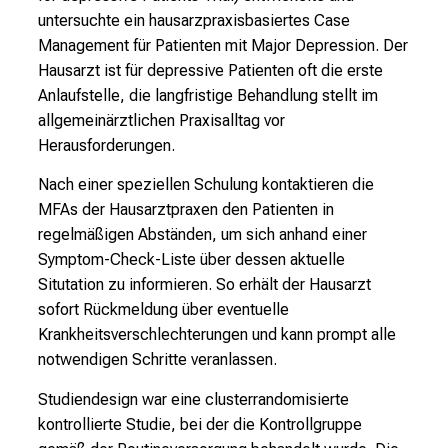
n
untersuchte ein hausarzpraxisbasiertes Case
T
Management für Patienten mit Major Depression. Der
a
Hausarzt ist für depressive Patienten oft die erste
g
Anlaufstelle, die langfristige Behandlung stellt im
v
allgemeinärztlichen Praxisalltag vor
o
Herausforderungen.
l
l
Nach einer speziellen Schulung kontaktieren die
e
MFAs der Hausarztpraxen den Patienten in
r
regelmäßigen Abständen, um sich anhand einer
i
Symptom-Check-Liste über dessen aktuelle
n
Situtation zu informieren. So erhält der Hausarzt
s
sofort Rückmeldung über eventuelle
p
Krankheitsverschlechterungen und kann prompt alle
i
notwendigen Schritte veranlassen.
r
Studiendesign war eine clusterrandomisierte
i
kontrollierte Studie, bei der die Kontrollgruppe
e