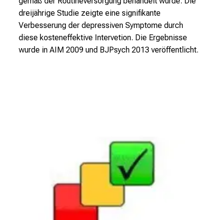
gemäß der Routineversorgung behandelt wurde. Die
r
dreijährige Studie zeigte eine signifikante
e
Verbesserung der depressiven Symptome durch
n
diese kosteneffektive Intervetion. Die Ergebnisse
d
wurde in AIM 2009 und BJPsych 2013 veröffentlicht.
e
r
E
i
n
b
l
i
c
k
e
i
n
d