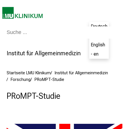
K
a
r
r
Deutsch
i
Medizin & Pflege
Patienten & Besucher
Forschung
Lehre
Das Kli
- de
e
r
English
e
Institut für Allgemeinmedizin
- en
t
a
g
Startseite LMU Klinikum
Institut für Allgemeinmedizin
Forschung
PRoMPT-Studie
d
e
PRoMPT-Studie
r
P
f
l
e