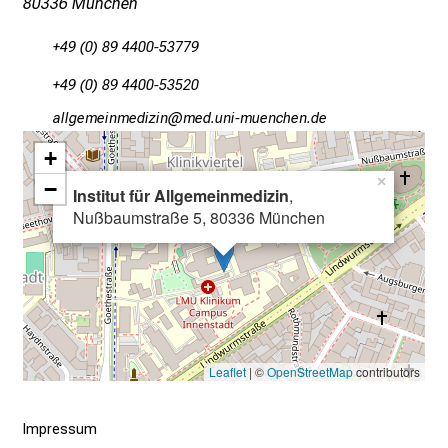
80336 München
n
d
+49 (0) 89 4400-53779
g
+49 (0) 89 4400-53520
a
n
gääxiviluvimlßlu
vim-fualrvfSiuyziuemi
z
+
h
×
−
e
Institut für Allgemeinmedizin
,
i
Nußbaumstraße 5, 80336 München
t
l
i
c
h
e
Leaflet
| ©
OpenStreetMap
contributors
n
P
Impressum
f