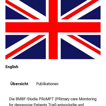
g
e
a
m
L
M
U
K
l
i
n
i
English
k
u
Übersicht
Publikationen
m
–
e
Die BMBF-Studie PRoMPT (PRimary care Monitoring
i
for depressive Patients Trial) entwickelte und