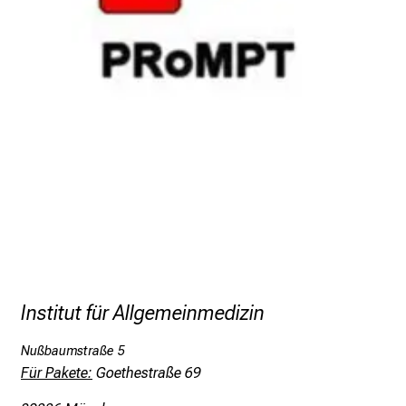
e
n
a
n
s
p
r
u
c
h
s
v
o
l
Institut für Allgemeinmedizin
l
e
Nußbaumstraße 5
Für Pakete:
Goethestraße 69
n
u