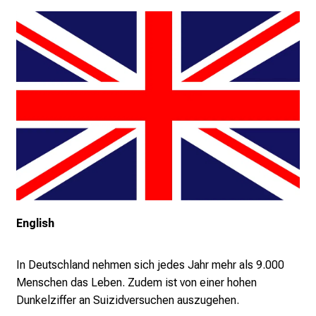
M
U
K
l
i
n
i
k
u
m
–
e
English
i
n
T
In Deutschland nehmen sich jedes Jahr mehr als 9.000
a
Menschen das Leben. Zudem ist von einer hohen
g
Dunkelziffer an Suizidversuchen auszugehen.
v