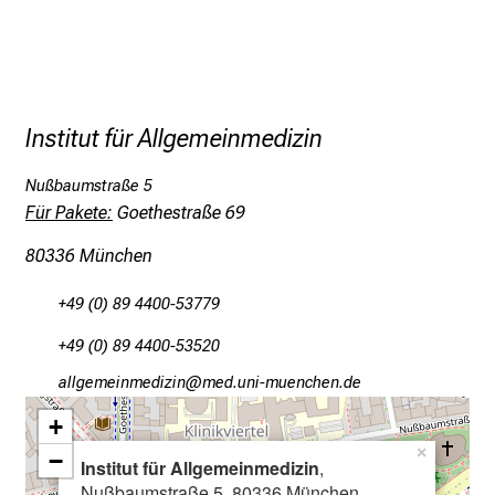
n
z
h
e
i
Institut für Allgemeinmedizin
t
l
Nußbaumstraße 5
i
Für Pakete:
Goethestraße 69
c
h
80336 München
e
n
+49 (0) 89 4400-53779
P
+49 (0) 89 4400-53520
f
gääxiviluvimlßlu
vimsful#vfiuyziu-mi
l
e
+
g
×
−
Institut für Allgemeinmedizin
,
e
Nußbaumstraße 5, 80336 München