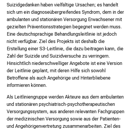
Suizidgedanken haben vielfältige Ursachen; es handelt
o
sich um ein diagnoseübergreifendes Syndrom, dem in der
l
ambulanten und stationären Versorgung Erwachsener mit
l
gezielten Präventionsstrategien begegnet werden muss.
e
Eine deutschsprachige Behandlungsleitlinie ist jedoch
r
nicht verfügbar. Ziel des Projekts ist deshalb die
i
Erstellung einer S3-Leitlinie, die dazu beitragen kann, die
n
Zahl der Suizide und Suizidversuche zu verringern.
s
Hinsichtlich niederschwelliger Angebote ist eine Version
p
der Leitlinie geplant, mit deren Hilfe sich sowohl
i
Betroffene als auch Angehörige und Hinterbliebene
r
informieren können.
i
e
Als Leitliniengruppe werden Akteure aus dem ambulanten
r
und stationären psychiatrisch‐psychotherapeutischen
e
Versorgungssystem, aus anderen relevanten Fachgruppen
n
der medizinischen Versorgung sowie aus der Patienten‐
d
und Angehörigenvertretung zusammenarbeiten. Ziel des
e