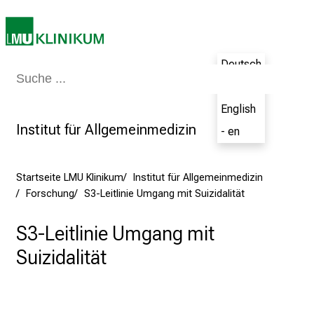
e
r
e
t
Deutsch
Medizin & Pflege
Patienten & Besucher
Forschung
Lehre
Das Kli
a
- de
g
English
d
Institut für Allgemeinmedizin
- en
e
r
P
Startseite LMU Klinikum
Institut für Allgemeinmedizin
f
Forschung
S3-Leitlinie Umgang mit Suizidalität
l
e
S3-Leitlinie Umgang mit
g
Suizidalität
e
a
m
L