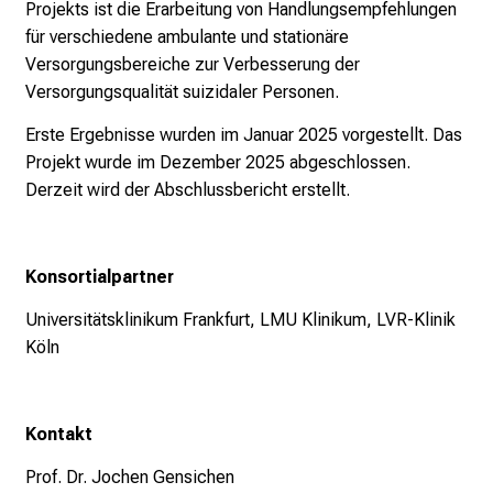
Projekts ist die Erarbeitung von Handlungsempfehlungen
r
für verschiedene ambulante und stationäre
E
Versorgungsbereiche zur Verbesserung der
i
Versorgungsqualität suizidaler Personen.
n
b
Erste Ergebnisse wurden im Januar 2025 vorgestellt. Das
l
Projekt wurde im Dezember 2025 abgeschlossen.
i
Derzeit wird der Abschlussbericht erstellt.
c
k
e
Konsortialpartner
i
Universitätsklinikum Frankfurt, LMU Klinikum, LVR-Klinik
n
Köln
d
e
n
Kontakt
a
n
Prof. Dr. Jochen Gensichen
s