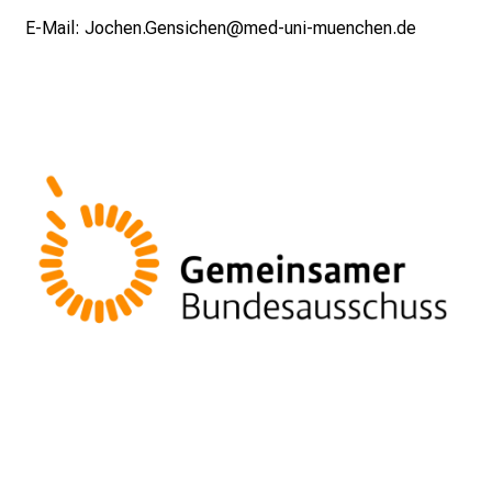
p
E-Mail:
Jochen.Gensichen@med-uni-muenchen.de
r
u
c
h
s
v
o
l
l
e
n
u
n
d
g
a