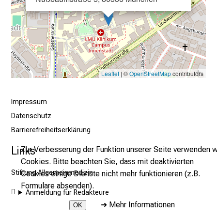
a
l
l
t
a
g
.
Leaflet
| ©
OpenStreetMap
contributors
T
r
Impressum
e
Datenschutz
f
Barrierefreiheitserklärung
f
e
Links
Zur Verbesserung der Funktion unserer Seite verwenden w
n
Cookies. Bitte beachten Sie, dass mit deaktivierten
S
Stiftung Allgemeinmedizin
Cookies einige Dienste nicht mehr funktionieren (z.B.
i
Formulare absenden).
Anmeldung für Redakteure
e
➜
Mehr Informationen
OK
E