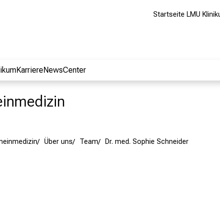
Startseite LMU Klini
nikum
Karriere
NewsCenter
meinmedizin
emeinmedizin
Über uns
Team
Dr. med. Sophie Schneider