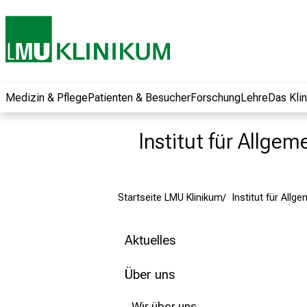
und erhalten Sie
spannende
Informationen zu
Jobs, Ausbildungen
und
Weiterbildungen.
Medizin & Pflege
Patienten & Besucher
Forschung
Lehre
Das Kli
Kommen Sie
vorbei, tauschen
Institut für Allge
Sie sich mit
Kollegen aus und
lassen Sie sich von
Startseite LMU Klinikum
Institut für Allg
der gelebten
Pflegewissenschaft
begeistern – ganz
Aktuelles
unverbindlich und
ohne Anmeldung.
Über uns
Wir über uns