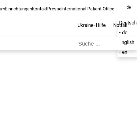
de
kum
Einrichtungen
Kontakt
Presse
International Patient Office
Deutsch
Ukraine-Hilfe
Notfall
- de
English
- en