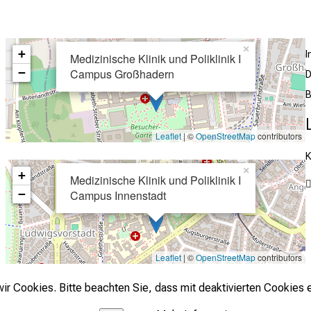
×
+
Medizinische Klinik und Poliklinik I
−
Campus Großhadern
D
B
Leaflet
| ©
OpenStreetMap
contributors
K
×
+
Medizinische Klinik und Poliklinik I
−
Campus Innenstadt
Leaflet
| ©
OpenStreetMap
contributors
r Cookies. Bitte beachten Sie, dass mit deaktivierten Cookies e