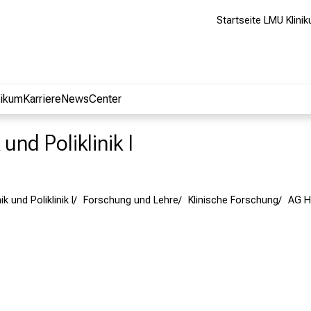
Startseite LMU Klini
nikum
Karriere
NewsCenter
und Poliklinik I
k und Poliklinik I
Forschung und Lehre
Klinische Forschung
AG H