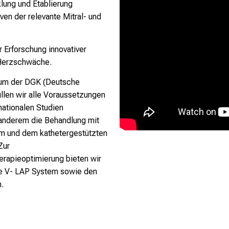
klung und Etablierung
ven der relevante Mitral- und
r Erforschung innovativer
 Herzschwäche.
rum der
DGK (Deutsche
llen wir alle Voraussetzungen
nationalen Studien
 anderem die Behandlung mit
m und dem kathetergestützten
Zur
rapieoptimierung bieten wir
ue
V- LAP System
sowie den
.