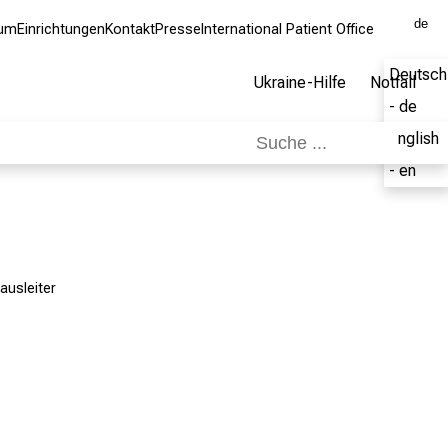
de
kum
Einrichtungen
Kontakt
Presse
International Patient Office
Deutsch
Ukraine-Hilfe
Notfall
- de
English
- en
ausleiter