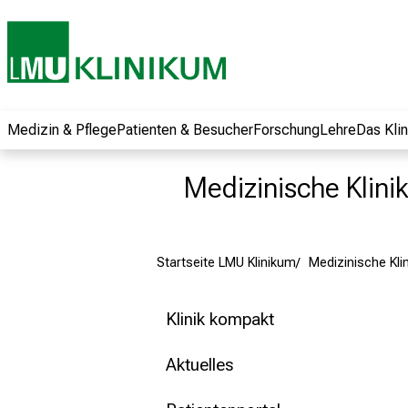
und erhalten Sie
spannende
Informationen zu
Jobs, Ausbildungen
und
Weiterbildungen.
Medizin & Pflege
Patienten & Besucher
Forschung
Lehre
Das Kli
Kommen Sie
vorbei, tauschen
Medizinische Klinik 
Sie sich mit
Kollegen aus und
lassen Sie sich von
Startseite LMU Klinikum
Medizinische Klini
der gelebten
Pflegewissenschaft
begeistern – ganz
Klinik kompakt
unverbindlich und
ohne Anmeldung.
Aktuelles