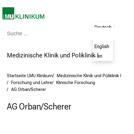
e
r
e
t
Deutsch
Medizin & Pflege
Patienten & Besucher
Forschung
Lehre
Das Kli
a
- de
g
English
d
Medizinische Klinik und Poliklinik I
- en
e
r
P
Startseite LMU Klinikum
Medizinische Klinik und Poliklinik I
f
Forschung und Lehre
Klinische Forschung
l
AG Orban/Scherer
e
g
AG Orban/Scherer
e
a
m
L