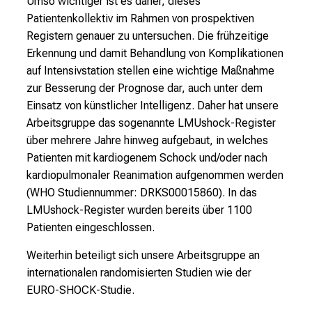
Umso wichtiger ist es daher, dieses
r
Patientenkollektiv im Rahmen von prospektiven
E
Registern genauer zu untersuchen. Die frühzeitige
i
Erkennung und damit Behandlung von Komplikationen
n
auf Intensivstation stellen eine wichtige Maßnahme
b
zur Besserung der Prognose dar, auch unter dem
l
Einsatz von künstlicher Intelligenz. Daher hat unsere
i
Arbeitsgruppe das sogenannte LMUshock-Register
c
über mehrere Jahre hinweg aufgebaut, in welches
k
Patienten mit kardiogenem Schock und/oder nach
e
kardiopulmonaler Reanimation aufgenommen werden
i
(WHO Studiennummer: DRKS00015860). In das
n
LMUshock-Register wurden bereits über 1100
d
Patienten eingeschlossen.
e
Weiterhin beteiligt sich unsere Arbeitsgruppe an
n
internationalen randomisierten Studien wie der
a
EURO-SHOCK-Studie.
n
s