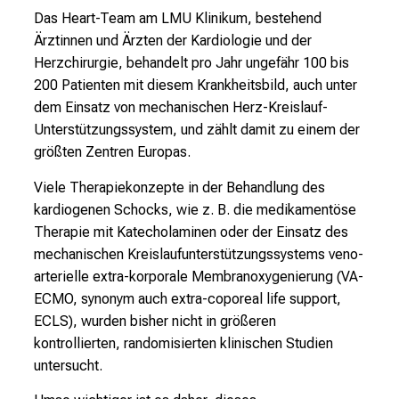
o
Das Heart-Team am LMU Klinikum, bestehend
l
Ärztinnen und Ärzten der Kardiologie und der
l
Herzchirurgie, behandelt pro Jahr ungefähr 100 bis
e
200 Patienten mit diesem Krankheitsbild, auch unter
r
dem Einsatz von mechanischen Herz-Kreislauf-
i
Unterstützungssystem, und zählt damit zu einem der
n
größten Zentren Europas.
s
Viele Therapiekonzepte in der Behandlung des
p
kardiogenen Schocks, wie z. B. die medikamentöse
i
Therapie mit Katecholaminen oder der Einsatz des
r
mechanischen Kreislaufunterstützungssystems veno-
i
arterielle extra-korporale Membranoxygenierung (VA-
e
ECMO, synonym auch extra-coporeal life support,
r
ECLS), wurden bisher nicht in größeren
e
kontrollierten, randomisierten klinischen Studien
n
untersucht.
d
e