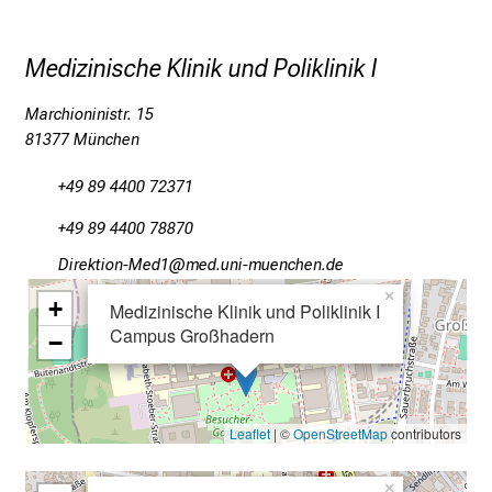
z
h
Medizinische Klinik und Poliklinik I
e
i
Marchioninistr. 15
t
81377 München
l
+49 89 4400 72371
i
c
+49 89 4400 78870
h
Mlpioblüu_Oim2
vim-ful_vfiuyziu/mi
e
×
n
+
Medizinische Klinik und Poliklinik I
P
Campus Großhadern
−
f
l
e
Leaflet
| ©
OpenStreetMap
contributors
g
e
×