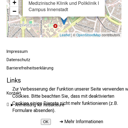
a
+
Medizinische Klinik und Poliklinik I
l
Campus Innenstadt
−
l
t
a
Leaflet
| ©
OpenStreetMap
contributors
g
.
T
Impressum
r
Datenschutz
e
Barrierefreiheitserklärung
f
f
Links
e
Zur Verbesserung der Funktion unserer Seite verwenden w
n
Kontakt
Cookies. Bitte beachten Sie, dass mit deaktivierten
S
Cookies einige Dienste nicht mehr funktionieren (z.B.
Anmeldung für Redakteure
i
Formulare absenden).
e
E
➜
Mehr Informationen
OK