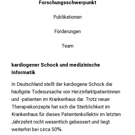
Forschungsschwerpunkt
M
U
Publikationen
K
l
Förderungen
i
n
Team
i
k
kardiogener Schock und medizinische
u
Informatik
m
–
In Deutschland stellt der kardiogene Schock die
e
häufigste Todesursache von Herzinfarktpatientinnen
i
und -patienten im Krankenhaus dar. Trotz neuer
n
Therapiekonzepte hat sich die Sterblichkeit im
T
Krankenhaus für dieses Patientenkollektiv im letzten
a
Jahrzehnt nicht wesentlich gebessert und liegt
g
weiterhin bei circa 50%.
v