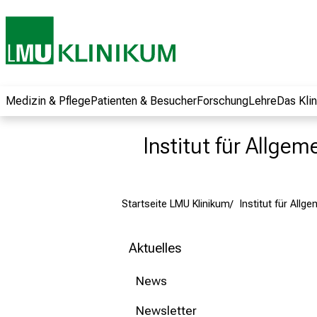
und erhalten Sie
spannende
Informationen zu
Jobs, Ausbildungen
und
Weiterbildungen.
Medizin & Pflege
Patienten & Besucher
Forschung
Lehre
Das Kli
Kommen Sie
vorbei, tauschen
Institut für Allge
Sie sich mit
Kollegen aus und
lassen Sie sich von
Startseite LMU Klinikum
Institut für Allg
der gelebten
Pflegewissenschaft
begeistern – ganz
Aktuelles
unverbindlich und
ohne Anmeldung.
News
Newsletter