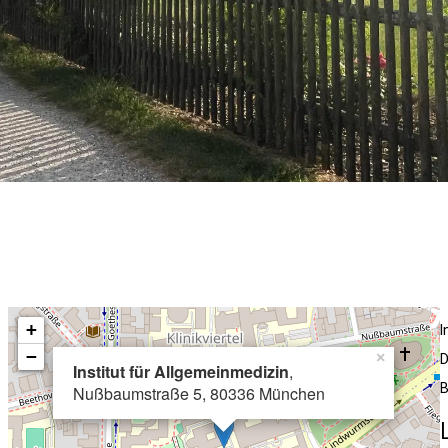
+
−
×
D
Institut für Allgemeinmedizin
,
B
Nußbaumstraße 5, 80336 München