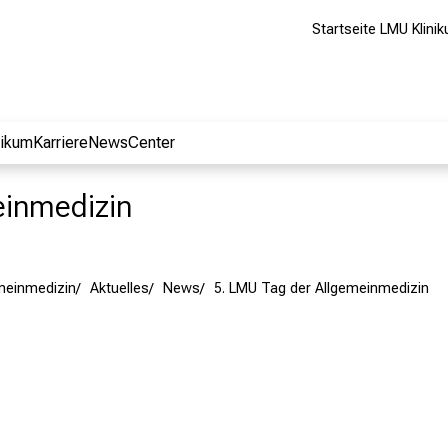
Startseite LMU Klini
nikum
Karriere
NewsCenter
meinmedizin
emeinmedizin
Aktuelles
News
5. LMU Tag der Allgemeinmedizin