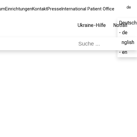
de
kum
Einrichtungen
Kontakt
Presse
International Patient Office
Deutsch
Ukraine-Hilfe
Notfall
- de
English
- en