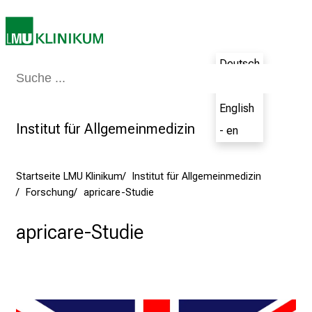
r
i
e
r
Deutsch
Medizin & Pflege
Patienten & Besucher
Forschung
Lehre
Das Kli
e
- de
t
English
a
Institut für Allgemeinmedizin
- en
g
d
e
Startseite LMU Klinikum
Institut für Allgemeinmedizin
r
Forschung
apricare-Studie
P
f
apricare-Studie
l
e
g
e
a