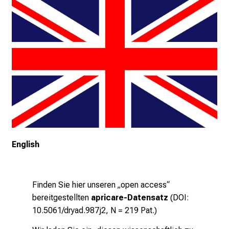
m
L
M
U
K
l
i
n
i
k
u
English
m
–
e
Finden Sie hier unseren „open access“
i
bereitgestellten
apricare-Datensatz
(DOI:
n
10.5061/dryad.987j2, N = 219 Pat.)
T
a