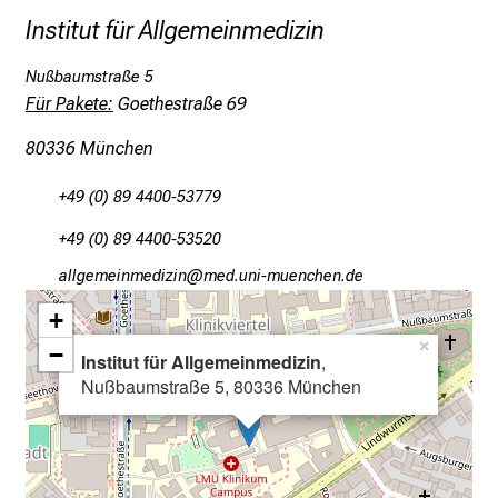
Institut für Allgemeinmedizin
a
n
Nußbaumstraße 5
z
Für Pakete:
Goethestraße 69
h
e
80336 München
i
t
+49 (0) 89 4400-53779
l
+49 (0) 89 4400-53520
i
c
gääxiviluvimlßlu
vim ful,hvfiuyziueWmi
h
+
e
×
−
Institut für Allgemeinmedizin
,
n
Nußbaumstraße 5, 80336 München
P
f
l
e