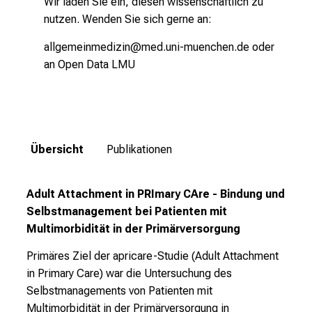
Wir laden Sie ein, diesen wissenschaftlich zu
g
nutzen. Wenden Sie sich gerne an:
v
allgemeinmedizin@med.uni-muenchen.de
oder
o
an
Open Data LMU
l
l
e
r
i
Übersicht
Publikationen
n
s
p
Adult Attachment in PRImary CAre - Bindung und
i
Selbstmanagement bei Patienten mit
r
Multimorbidität in der Primärversorgung
i
Primäres Ziel der apricare-Studie (Adult Attachment
e
in Primary Care) war die Untersuchung des
r
Selbstmanagements von Patienten mit
e
Multimorbidität in der Primärversorgung in
n