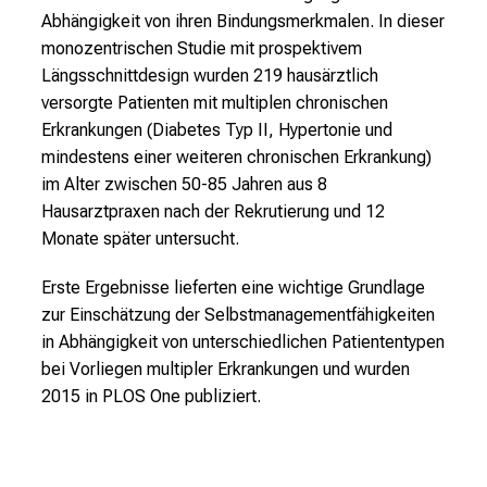
Abhängigkeit von ihren Bindungsmerkmalen. In dieser
d
monozentrischen Studie mit prospektivem
e
Längsschnittdesign wurden 219 hausärztlich
r
versorgte Patienten mit multiplen chronischen
E
Erkrankungen (Diabetes Typ II, Hypertonie und
i
mindestens einer weiteren chronischen Erkrankung)
n
im Alter zwischen 50-85 Jahren aus 8
b
Hausarztpraxen nach der Rekrutierung und 12
l
Monate später untersucht.
i
c
Erste Ergebnisse lieferten eine wichtige Grundlage
k
zur Einschätzung der Selbstmanagementfähigkeiten
e
in Abhängigkeit von unterschiedlichen Patiententypen
i
bei Vorliegen multipler Erkrankungen und wurden
n
2015 in PLOS One publiziert.
d
e
n
a