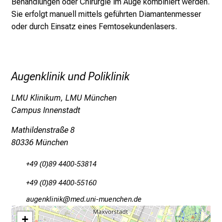
Behandlungen oder Chirurgie im Auge kombiniert werden.
o
Sie erfolgt manuell mittels geführten Diamantenmesser
l
oder durch Einsatz eines Femtosekundenlasers.
l
e
r
i
Augenklinik und Poliklinik
n
s
LMU Klinikum, LMU München
p
Campus Innenstadt
i
Mathildenstraße 8
r
80336 München
i
e
+49 (0)89 4400-53814
r
+49 (0)89 4400-55160
e
n
gfxiuoälulo
viam/fulhvfiuyziu-mi
d
+
e