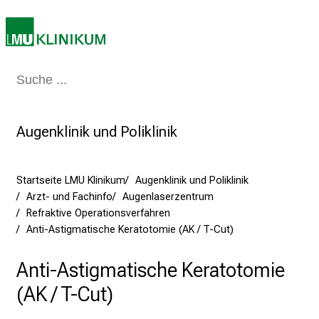
7
.
J
u
Medizin & Pflege
Patienten & Besucher
Forschung
Lehre
Das Kli
n
i
2
Augenklinik und Poliklinik
0
2
5
Startseite LMU Klinikum
Augenklinik und Poliklinik
d
Arzt- und Fachinfo
Augenlaserzentrum
e
Refraktive Operationsverfahren
n
Anti-Astigmatische Keratotomie (AK / T-Cut)
K
a
Anti-Astigmatische Keratotomie
r
(AK / T-Cut)
r
i