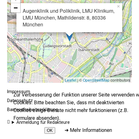
−
×
r
Augenklinik und Poliklinik, LMU Klinikum,
E
LMU München, Mathildenstr. 8, 80336
i
München
n
b
l
i
c
k
e
Leaflet
| ©
OpenStreetMap
contributors
i
Impressum
n
Zur Verbesserung der Funktion unserer Seite verwenden w
d
Datenschutz
Cookies. Bitte beachten Sie, dass mit deaktivierten
e
Barrierefreiheitserklärung
Cookies einige Dienste nicht mehr funktionieren (z.B.
n
Formulare absenden).
Anmeldung für Redakteure
a
➜
Mehr Informationen
n
OK
s