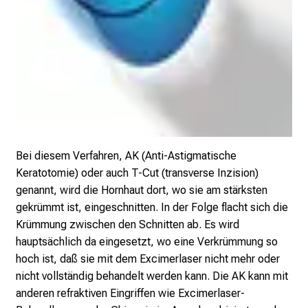
M
U
K
l
i
n
i
k
u
Bei diesem Verfahren, AK (Anti-Astigmatische
m
Keratotomie) oder auch T-Cut (transverse Inzision)
–
genannt, wird die Hornhaut dort, wo sie am stärksten
e
gekrümmt ist, eingeschnitten. In der Folge flacht sich die
i
Krümmung zwischen den Schnitten ab. Es wird
n
hauptsächlich da eingesetzt, wo eine Verkrümmung so
T
hoch ist, daß sie mit dem Excimerlaser nicht mehr oder
a
nicht vollständig behandelt werden kann. Die AK kann mit
g
anderen refraktiven Eingriffen wie Excimerlaser-
v