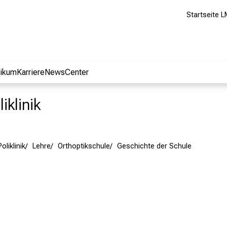
Startseite L
nikum
Karriere
NewsCenter
iklinik
oliklinik
Lehre
Orthoptikschule
Geschichte der Schule