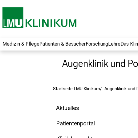
und erhalten Sie
spannende
Informationen zu
Jobs, Ausbildungen
und
Weiterbildungen.
Medizin & Pflege
Patienten & Besucher
Forschung
Lehre
Das Kli
Kommen Sie
vorbei, tauschen
Augenklinik und Pol
Sie sich mit
Kollegen aus und
lassen Sie sich von
Startseite LMU Klinikum
Augenklinik und P
der gelebten
Pflegewissenschaft
begeistern – ganz
Aktuelles
unverbindlich und
ohne Anmeldung.
Patientenportal