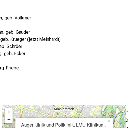
n, geb. Volkmer
n, geb. Gauder
 geb. Krueger (jetzt Meinhardt)
geb. Schröer
, geb. Ecker
rg-Priebe
+
−
D
×
Augenklinik und Poliklinik, LMU Klinikum,