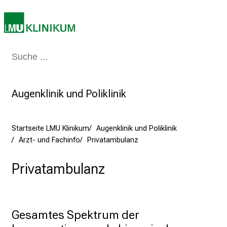
n
i
k
u
Medizin & Pflege
Patienten & Besucher
Forschung
Lehre
Das Kli
m
–
e
Augenklinik und Poliklinik
i
n
T
Startseite LMU Klinikum
Augenklinik und Poliklinik
a
Arzt- und Fachinfo
Privatambulanz
g
v
Privatambulanz
o
l
l
Gesamtes Spektrum der 
e