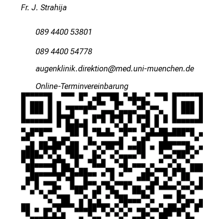
e
Fr. J. Strahija
n
,
089 4400 53801
e
089 4400 54778
n
t
gfxiuoä;lulosmlpioblüu
vimsful#vfiuyziuemi
d
Online-Terminvereinbarung
e
c
k
e
n
S
i
e
v
i
e