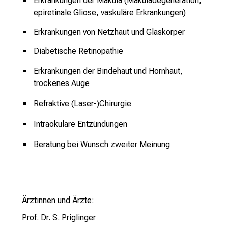
Erkrankungen der Makula (Makuladegeneration,
t
epiretinale Gliose, vaskuläre Erkrankungen)
l
i
Erkrankungen von Netzhaut und Glaskörper
c
Diabetische Retinopathie
h
e
Erkrankungen der Bindehaut und Hornhaut,
n
trockenes Auge
P
Refraktive (Laser-)Chirurgie
f
l
Intraokulare Entzündungen
e
g
Beratung bei Wunsch zweiter Meinung
e
a
l
l
Ärztinnen und Ärzte:
t
Prof. Dr. S. Priglinger
a