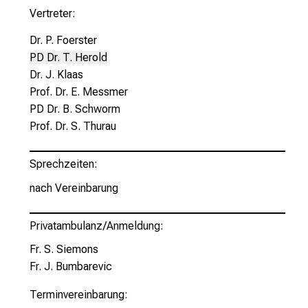
g
Vertreter:
.
Dr. P. Foerster
T
PD Dr. T. Herold
r
Dr. J. Klaas
e
Prof. Dr. E. Messmer
f
PD Dr. B. Schworm
f
Prof. Dr. S. Thurau
e
n
S
Sprechzeiten:
i
nach Vereinbarung
e
E
Privatambulanz/Anmeldung:
x
p
Fr. S. Siemons
e
Fr. J. Bumbarevic
r
Terminvereinbarung:
t