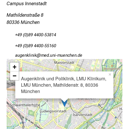
Campus Innenstadt
a
n
Mathildenstraße 8
c
80336 München
e
n
+49 (0)89 4400-53814
u
+49 (0)89 4400-55160
n
d
gfSxiuoälulo
vim ful_:vfdiuyziuemi
e
+
r
−
×
h
Augenklinik und Poliklinik, LMU Klinikum,
a
LMU München, Mathildenstr. 8, 80336
München
l
t
e
n
S
i