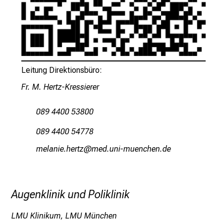
l
f
ä
l
t
i
Leitung Direktionsbüro:
g
Fr. M. Hertz-Kressierer
e
K
089 4400 53800
a
r
089 4400 54778
r
viäguliszipbß
vim-ful:,hvfiuyziusDmi
i
e
r
Augenklinik und Poliklinik
e
c
LMU Klinikum, LMU München
h