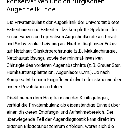
konservativen und chirurgischen 
r
i
Augenheilkunde
n
s
Die Privatambulanz der Augenklinik der Universität bietet
p
Patientinnen und Patienten das komplette Spektrum der
i
konservativen und operativen Augenheilkunde als Privat-
r
und Selbstzahler-Leistung an. Hierbei liegt unser Fokus
i
auf Netzhaut-Glaskörperchirurgie (z.B. Makulachirurgie,
e
Netzhautablösung), sowie der minimal-invasiven
r
Chirurgie des vorderen Augenabschnitts (z.B. Grauer Star,
e
Hornhauttransplantation, Augenlaser u.v.m.). Je nach
n
Komplexität können Eingriffe ambulant oder stationär über
d
unsere Privatstation erfolgen.
e
Direkt neben dem Haupteingang der Klinik gelegen,
r
verfügt die Privatambulanz als eigenständige Einheit über
E
einen diskreten Empfangs- und Aufnahmebereich. Der
i
überwiegende Teil der Augendiagnostik kann direkt im
n
eigenen Bildgebungszentrum erfolgen, woran sich die