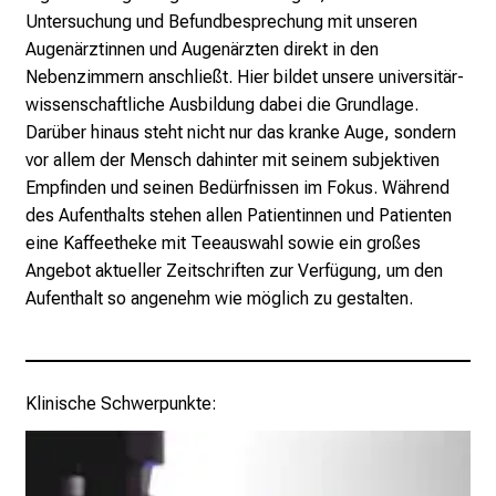
b
Untersuchung und Befundbesprechung mit unseren
l
Augenärztinnen und Augenärzten direkt in den
i
Nebenzimmern anschließt. Hier bildet unsere universitär-
c
wissenschaftliche Ausbildung dabei die Grundlage.
k
Darüber hinaus steht nicht nur das kranke Auge, sondern
e
vor allem der Mensch dahinter mit seinem subjektiven
i
Empfinden und seinen Bedürfnissen im Fokus. Während
n
des Aufenthalts stehen allen Patientinnen und Patienten
d
eine Kaffeetheke mit Teeauswahl sowie ein großes
e
Angebot aktueller Zeitschriften zur Verfügung, um den
n
Aufenthalt so angenehm wie möglich zu gestalten.
a
n
s
p
Klinische Schwerpunkte:
r
u
c