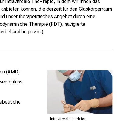
r Intravitreale The- rapie, in dem wir Ihnen das
anbieten können, die derzeit für den Glaskörperraum
 wird unser therapeutisches Angebot durch eine
todynamische Therapie (PDT), navigierte
erbehandlung u.v.m.).
ion (AMD)
tverschluss
abetische
Intravitreale Injektion