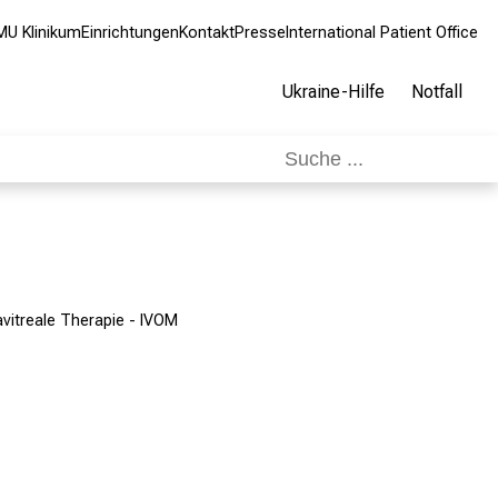
MU Klinikum
Einrichtungen
Kontakt
Presse
International Patient Office
Ukraine-Hilfe
Notfall
avitreale Therapie - IVOM