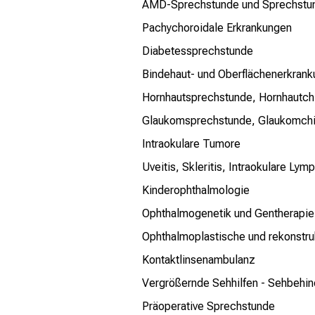
AMD-Sprechstunde und Sprechstund
Pachychoroidale Erkrankungen
Diabetessprechstunde
Bindehaut- und Oberflächenerkran
Hornhautsprechstunde, Hornhautchi
Glaukomsprechstunde, Glaukomchi
Intraokulare Tumore
Uveitis, Skleritis, Intraokulare Ly
Kinderophthalmologie
Ophthalmogenetik und Gentherapie
Ophthalmoplastische und rekonstruk
Kontaktlinsenambulanz
Vergrößernde Sehhilfen - Sehbehi
Präoperative Sprechstunde