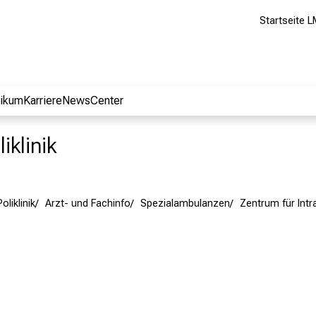
Startseite L
nikum
Karriere
NewsCenter
iklinik
oliklinik
Arzt- und Fachinfo
Spezialambulanzen
Zentrum für Intr