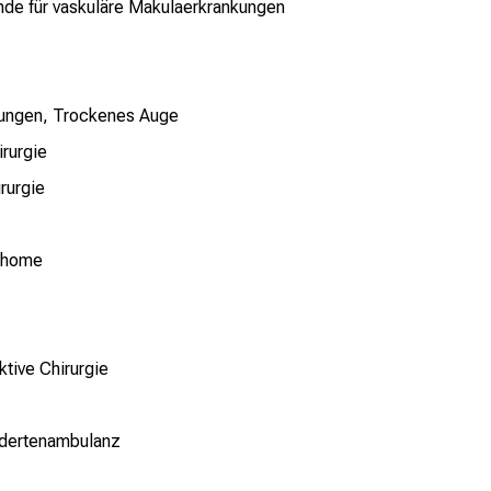
e für vaskuläre Makulaerkrankungen
kungen, Trockenes Auge
rurgie
rurgie
mphome
tive Chirurgie
ndertenambulanz