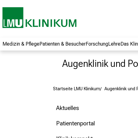
und erhalten Sie
spannende
Informationen zu
Jobs, Ausbildungen
und
Weiterbildungen.
Medizin & Pflege
Patienten & Besucher
Forschung
Lehre
Das Kli
Kommen Sie
vorbei, tauschen
Augenklinik und Pol
Sie sich mit
Kollegen aus und
lassen Sie sich von
Startseite LMU Klinikum
Augenklinik und P
der gelebten
Pflegewissenschaft
begeistern – ganz
Aktuelles
unverbindlich und
ohne Anmeldung.
Patientenportal