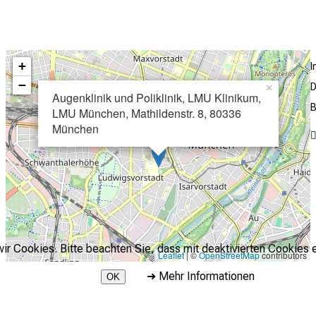
+
−
D
×
Augenklinik und Poliklinik, LMU Klinikum,
B
LMU München, Mathildenstr. 8, 80336
München
r Cookies. Bitte beachten Sie, dass mit deaktivierten Cookies e
Leaflet
| ©
OpenStreetMap
contributors
➜
Mehr Informationen
OK
2026 © LMU Klinikum - Augenklinik und Poliklinik