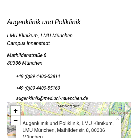
g
v
o
Augenklinik und Poliklinik
l
l
LMU Klinikum, LMU München
e
Campus Innenstadt
r
Mathildenstraße 8
i
80336 München
n
s
+49 (0)89 4400-53814
p
i
+49 (0)89 4400-55160
r
gfxiuoälulo
vimsful_vfiuDyziuemai
i
+
e
r
−
×
Augenklinik und Poliklinik, LMU Klinikum,
e
LMU München, Mathildenstr. 8, 80336
n
München