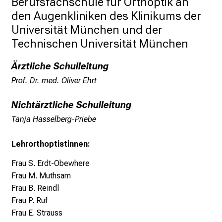
Berufsfachschule für Orthoptik an 
r
den Augenkliniken des Klinikums der 
i
Universität München und der 
e
r
Technischen Universität München
e
Ärztliche Schulleitung
t
a
Prof. Dr. med. Oliver Ehrt
g
d
Nichtärztliche Schulleitung
e
Tanja Hasselberg-Priebe
r
P
Lehrorthoptistinnen:
f
Frau S. Erdt-Obewhere
l
Frau M. Muthsam
e
Frau
B. Reindl
g
Frau
P. Ruf
e
Frau
E. Strauss
a