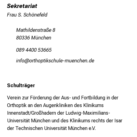
m
Sekretariat
L
Frau S. Schönefeld
M
U
Mathildenstraße 8
K
80336 München
l
i
089 4400 53665
n
luwü
üpbzüöblocyzfäi+vfiuyziu-mi
i
k
u
Schulträger
m
–
Verein zur Förderung der Aus- und Fortbildung in der
e
Orthoptik an den Augenkliniken des Klinikums
i
Innenstadt/Großhadern der Ludwig-Maximilians-
n
Universität München und des Klinikums rechts der Isar
T
der Technischen Universität München e.V.
a