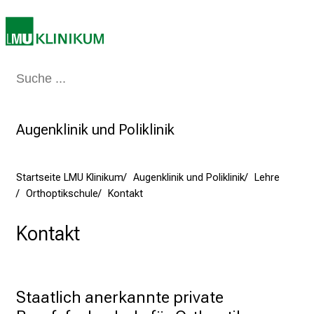
m
2
7
.
J
Medizin & Pflege
Patienten & Besucher
Forschung
Lehre
Das Kli
u
n
i
Augenklinik und Poliklinik
2
0
Startseite LMU Klinikum
Augenklinik und Poliklinik
Lehre
2
Orthoptikschule
Kontakt
5
d
Kontakt
e
n
K
a
Staatlich anerkannte private 
r