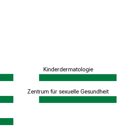
Kinderdermatologie
und Zentrum für seltene und genetische
Hauterkrankungen
Zentrum für sexuelle Gesundheit