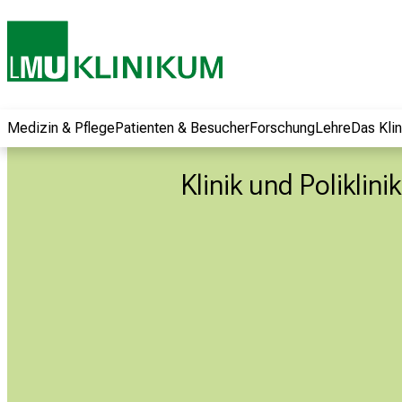
und erhalten Sie
spannende
Informationen zu
Jobs, Ausbildungen
und
Weiterbildungen.
Medizin & Pflege
Patienten & Besucher
Forschung
Lehre
Das Kli
Kommen Sie
vorbei, tauschen
Klinik und Poliklin
Sie sich mit
Kollegen aus und
lassen Sie sich von
der gelebten
Pflegewissenschaft
begeistern – ganz
unverbindlich und
ohne Anmeldung.