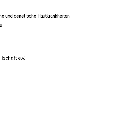
tene und genetische Hautkrankheiten
ie
schaft e.V.