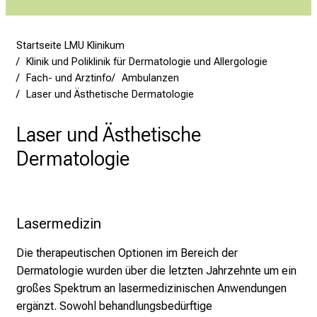
s
v
Startseite LMU Klinikum
o
Klinik und Poliklinik für Dermatologie und Allergologie
l
Fach- und Arztinfo
Ambulanzen
l
Laser und Ästhetische Dermatologie
e
n
Laser und Ästhetische
u
Dermatologie
n
d
g
a
Lasermedizin 
n
z
Die therapeutischen Optionen im Bereich der
h
Dermatologie wurden über die letzten Jahrzehnte um ein
e
großes Spektrum an lasermedizinischen Anwendungen
i
ergänzt. Sowohl behandlungsbedürftige
t