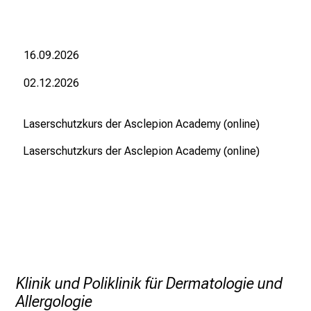
r
b
e
16.09.2026
i
,
02.12.2026
t
a
Laserschutzkurs der Asclepion Academy (online)
u
s
Laserschutzkurs der Asclepion Academy (online)
c
h
e
n
S
i
e
Klinik und Poliklinik für Dermatologie und
s
Allergologie
i