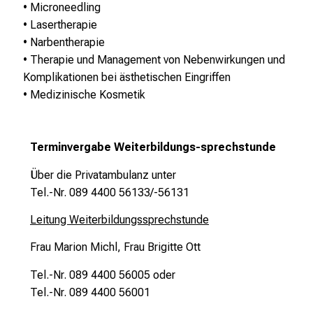
• Microneedling
d
• Lasertherapie
u
• Narbentherapie
n
• Therapie und Management von Nebenwirkungen und
g
Komplikationen bei ästhetischen Eingriffen
e
• Medizinische Kosmetik
n
.
K
Terminvergabe Weiterbildungs-sprechstunde
o
m
Über die Privatambulanz unter
m
Tel.-Nr. 089 4400 56133/-56131
e
n
Leitung Weiterbildungssprechstunde
S
Frau Marion Michl, Frau Brigitte Ott
i
e
Tel.-Nr. 089 4400 56005 oder
v
Tel.-Nr. 089 4400 56001
o