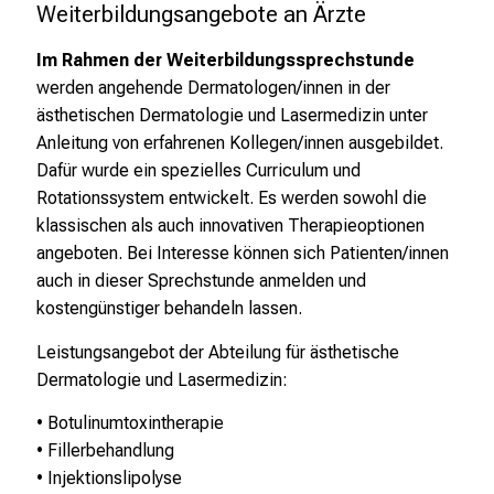
d
Weiterbildungsangebote an Ärzte
u
Im Rahmen der Weiterbildungssprechstunde
n
werden angehende Dermatologen/innen in der
g
ästhetischen Dermatologie und Lasermedizin unter
e
Anleitung von erfahrenen Kollegen/innen ausgebildet.
n
Dafür wurde ein spezielles Curriculum und
u
Rotationssystem entwickelt. Es werden sowohl die
n
klassischen als auch innovativen Therapieoptionen
d
angeboten. Bei Interesse können sich Patienten/innen
W
auch in dieser Sprechstunde anmelden und
e
kostengünstiger behandeln lassen.
i
t
Leistungsangebot der Abteilung für ästhetische
e
Dermatologie und Lasermedizin:
r
• Botulinumtoxintherapie
b
• Fillerbehandlung
i
• Injektionslipolyse
l