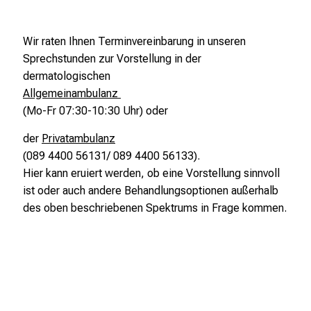
i
o
n
Wir raten Ihnen Terminvereinbarung in unseren
e
Sprechstunden zur Vorstellung in der
n
dermatologischen
z
Allgemeinambulanz
u
(Mo-Fr 07:30-10:30 Uhr) oder
J
der
Privatambulanz
o
(089 4400 56131/ 089 4400 56133).
b
Hier kann eruiert werden, ob eine Vorstellung sinnvoll
s
ist oder auch andere Behandlungsoptionen außerhalb
,
des oben beschriebenen Spektrums in Frage kommen.
A
u
s
b
i
l