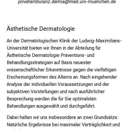
e
nöplqgYbgvjfägußsmipvg
vimd fulGWvfiuyziuemi
n
,
e
Ästhetische Dermatologie
n
t
An der Dermatologischen Klinik der Ludwig-Maximilians-
d
Universität bieten wir Ihnen in der Abteilung für
e
Ästhetische Dermatologie Präventions- und
c
Behandlungsstrategien auf Basis neuester
k
wissenschaftlicher Erkenntnisse gegen die vielfältigen
e
Erscheinungsformen des Alterns an. Nach eingehender
n
Analyse der individuellen Voraussetzungen und der
S
subjektiven Vorstellungen und nach ausführlicher
i
Besprechung werden die für Sie optimalsten
e
Behandlungen ausgewählt und durchgeführt.
v
i
Dabei halten wir uns insbesondere an zwei Grundsätze:
e
Natürliche Ergebnisse bei maximaler Verträglichkeit und