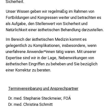
l
Sicherheit.
f
Unser Wissen geben wir regelmäßig im Rahmen von
ä
Fortbildungen und Kongressen weiter und betrachten es
l
als Aufgabe, den Stellenwert von Sicherheit und
t
Natürlichkeit einer ästhetischen Behandlung darzustellen.
i
g
Im Bereich der ästhetischen Medizin kommt es
e
gelegentlich zu Komplikationen, insbesondere, wenn
K
unerfahrene Anwender*innen tätig waren. Mit unserer
a
Expertise sind wir in der Lage, Nebenwirkungen von
r
ästhetischen Eingriffen zu beheben und Sie bezüglich
r
einer Korrektur zu beraten.
i
e
r
Terminvereinbarung und Ansprechpartner
e
Dr. med. Stephanie Steckmeier, FOÄ
c
Dr. med. Christina Schmitt
h