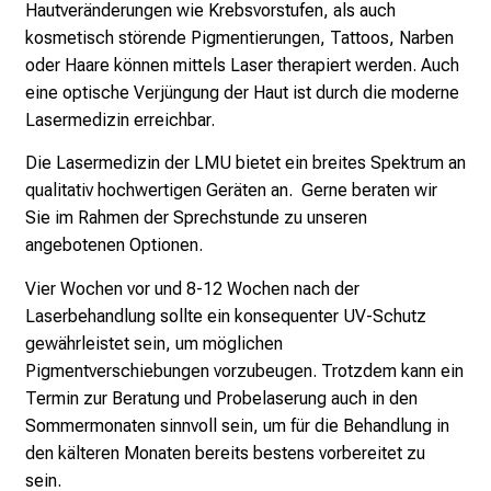
Hautveränderungen wie Krebsvorstufen, als auch
l
kosmetisch störende Pigmentierungen, Tattoos, Narben
i
oder Haare können mittels Laser therapiert werden. Auch
c
eine optische Verjüngung der Haut ist durch die moderne
h
Lasermedizin erreichbar.
e
n
Die Lasermedizin der LMU bietet ein breites Spektrum an
P
qualitativ hochwertigen Geräten an.
Gerne beraten wir
f
Sie im Rahmen der Sprechstunde zu unseren
l
angebotenen Optionen.
e
Vier Wochen vor und 8-12 Wochen nach der
g
Laserbehandlung sollte ein konsequenter UV-Schutz
e
gewährleistet sein, um möglichen
a
Pigmentverschiebungen vorzubeugen. Trotzdem kann ein
l
Termin zur Beratung und Probelaserung auch in den
l
Sommermonaten sinnvoll sein, um für die Behandlung in
t
den kälteren Monaten bereits bestens vorbereitet zu
a
sein.
g