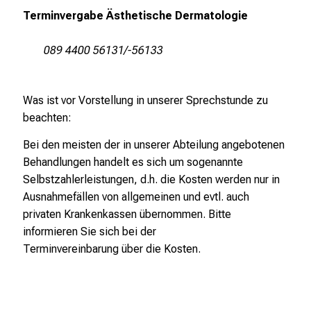
a
Terminvergabe Ästhetische Dermatologie
n
c
089 4400 56131/-56133
e
n
u
Was ist vor Vorstellung in unserer Sprechstunde zu
n
beachten:
d
e
Bei den meisten der in unserer Abteilung angebotenen
r
Behandlungen handelt es sich um sogenannte
h
Selbstzahlerleistungen, d.h. die Kosten werden nur in
a
Ausnahmefällen von allgemeinen und evtl. auch
l
privaten Krankenkassen übernommen. Bitte
t
informieren Sie sich bei der
e
Terminvereinbarung über die Kosten.
n
S
i