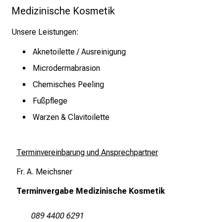
e
Medizinische Kosmetik
s
p
Unsere Leistungen:
a
Aknetoilette / Ausreinigung
n
n
Microdermabrasion
e
Chemisches Peeling
n
Fußpflege
d
e
Warzen & Clavitoilette
I
n
f
Terminvereinbarung und Ansprechpartner
o
Fr. A. Meichsner
r
m
Terminvergabe Medizinische Kosmetik
a
t
089 4400 6291