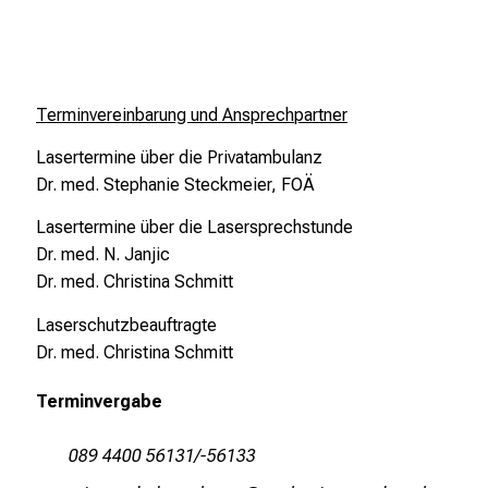
.
T
r
e
Terminvereinbarung und Ansprechpartner
f
Lasertermine über die Privatambulanz
f
Dr. med. Stephanie Steckmeier, FOÄ
e
n
Lasertermine über die Lasersprechstunde
S
Dr. med. N. Janjic
i
Dr. med. Christina Schmitt
e
E
Laserschutzbeauftragte
x
Dr. med. Christina Schmitt
p
Terminvergabe
e
r
089 4400 56131/-56133
t