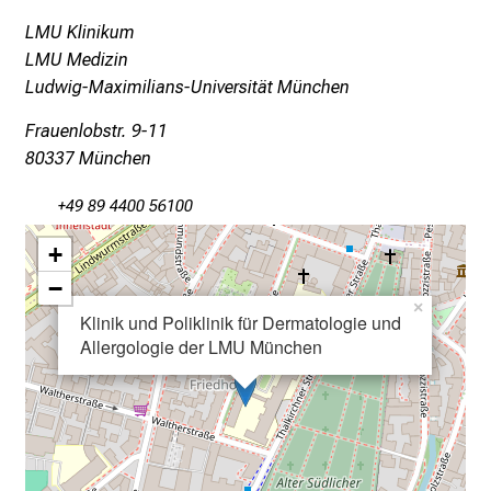
c
LMU Klinikum
h
LMU Medizin
m
Ludwig-Maximilians-Universität München
i
t
Frauenlobstr. 9-11
K
80337 München
o
+49 89 4400 56100
l
l
+
e
−
g
×
e
Klinik und Poliklinik für Dermatologie und
Allergologie der LMU München
n
a
u
s
u
n