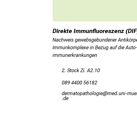
Direkte Immunfluoreszenz (DIF
Nachweis gewebsgebundener Antikörp
Immunkomplexe in Bezug auf die Auto
immunerkrankungen
2. Stock Zi. A2.10
089 4400 56182
mipvgbüögbzüäüxlWia
vimsful_vfi
-mi