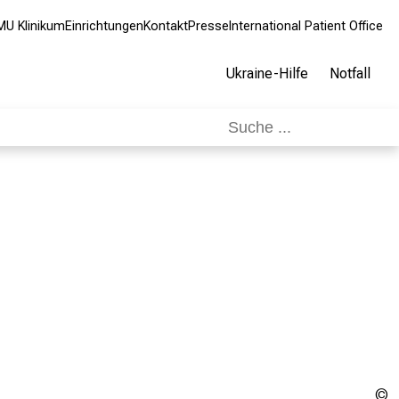
MU Klinikum
Einrichtungen
Kontakt
Presse
International Patient Office
Ukraine-Hilfe
Notfall
U