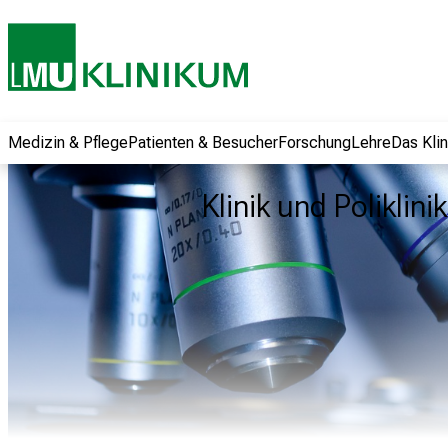
und erhalten Sie
spannende
Informationen zu
Jobs, Ausbildungen
und
Weiterbildungen.
Medizin & Pflege
Patienten & Besucher
Forschung
Lehre
Das Kli
Kommen Sie
vorbei, tauschen
Klinik und Poliklin
Sie sich mit
Kollegen aus und
lassen Sie sich von
der gelebten
Pflegewissenschaft
begeistern – ganz
unverbindlich und
ohne Anmeldung.