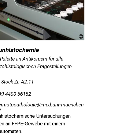
LMU
nhistochemie
 Palette an Antikörpern für alle
tohistologischen Fragestellungen
 Stock Zi. A2.11
89 4400 56182
aipvgbüögbzüäüxli
vimefulhYvfiuyziu
i
histochemische Untersuchungen
gen an FFPE-Gewebe mit einem
automaten.