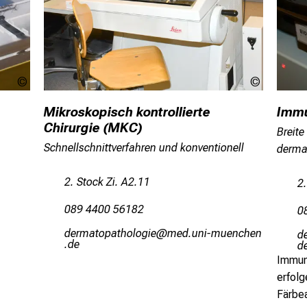
LMU
LMU
Immu
Mikroskopisch kontrollierte
Chirurgie (MKC)
Breite
Schnellschnittverfahren und konventionell
derma
2. Stock Zi. A2.11
2.
089 4400 56182
0
mipvg,büögbzüäüxli
vim/ful#vfiuyziun
m
-mi
m
Immun
erfol
Färbe