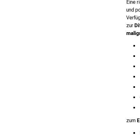
Eine 
und po
Verfü
zur
Di
malig
zum
E