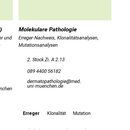
)
Molekulare Pathologie
er und
Erreger-Nachweis, Klonalitätsanalysen,
-
Mutationsanalysen
2. Stock Zi. A 2.13
089 4400 56182
mipvgbüögbzüäüxli
vim-
fulhvfiuyziu/mi
udyziu
Erreger
Klonalität
Mutation