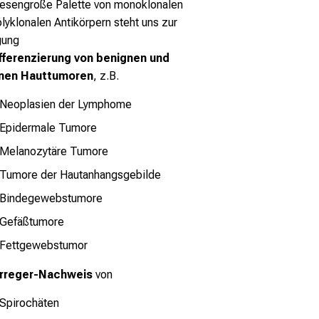
riesengroße Palette von monoklonalen
lyklonalen Antikörpern steht uns zur
gung
fferenzierung von benignen und
nen Hauttumoren
, z.B.
Neoplasien der Lymphome
Epidermale Tumore
Melanozytäre Tumore
Tumore der Hautanhangsgebilde
Bindegewebstumore
Gefäßtumore
Fettgewebstumor
rreger-Nachweis
von
Spirochäten