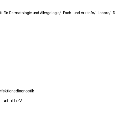
inik für Dermatologie und Allergologie
Fach- und Arztinfo
Labore
D
nfektionsdiagnostik
schaft e.V.