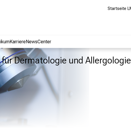
Startseite L
nikum
Karriere
NewsCenter
ik für Dermatologie und Allergologie