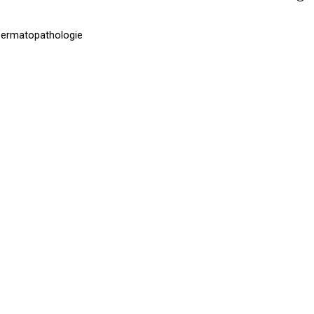
u
ermatopathologie