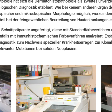
ologie hat sich die Dermatohistopathologie als zweites unverz
logischen Diagnostik etabliert. Wie bei keinem anderen Organ d
opischer und mikroskopischer Morphologie möglich, woraus dem 
eil bei der feingeweblichen Beurteilung von Hauterkrankungen e
Schnittpräparate angefertigt, diese mit Standardfärbeverfahren
nfalls mit immunhistochemischen Färbeverfahren analysiert. Erg
agnostik zum Nachweis spezieller Krankheitserreger, zur Klonal
elevanter Mutationen bei soliden Neoplasien.