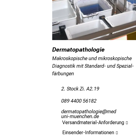
Dermatopathologie
Makroskopische und mikroskopische
Diagnostik mit Standard- und Spezial-
färbungen
2. Stock Zi. A2.19
089 4400 56182
mipvgbüögbzüäüxli
vim
ful#vfiuyziu/mi
Versandmaterial-Anforderung
Einsender-Informationen