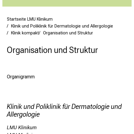
n
i
2
Startseite LMU Klinikum
0
Klinik und Poliklinik für Dermatologie und Allergologie
2
Klinik kompakt
Organisation und Struktur
5
Organisation und Struktur
d
e
n
K
Organigramm
a
r
r
i
Klinik und Poliklinik für Dermatologie und
e
Allergologie
r
e
LMU Klinikum
t