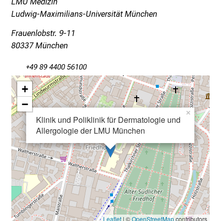
LMU Medizin
a
Ludwig-Maximilians-Universität München
g
d
Frauenlobstr. 9-11
e
80337 München
r
P
+49 89 4400 56100
f
+
l
−
e
×
g
Klinik und Poliklinik für Dermatologie und
e
Allergologie der LMU München
a
m
L
M
U
K
l
Leaflet
| ©
OpenStreetMap
contributors