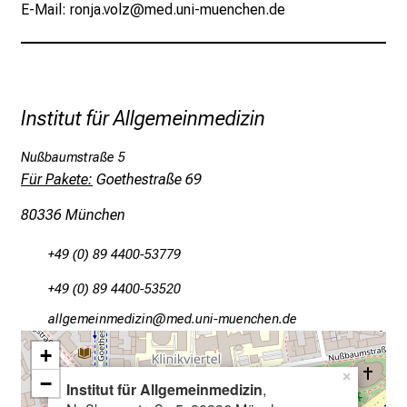
E-Mail: ronja.volz@med.uni-muenchen.de
P
f
l
e
g
Institut für Allgemeinmedizin
e
a
Nußbaumstraße 5
m
Für Pakete:
Goethestraße 69
L
80336 München
M
U
+49 (0) 89 4400-53779
K
l
+49 (0) 89 4400-53520
i
gääxiviluvimlßlu
vim/fuSl_vfiunyziusmi
n
+
i
k
×
−
Institut für Allgemeinmedizin
,
u