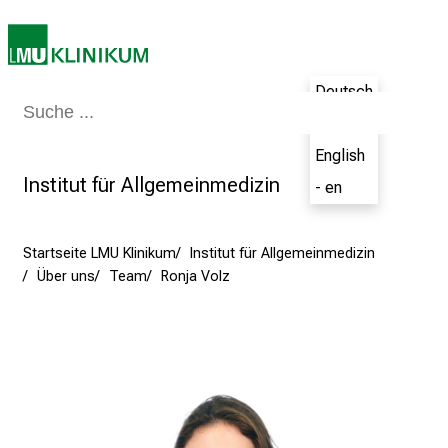
b
e
n
S
Deutsch
i
Medizin & Pflege
Patienten & Besucher
Forschung
Lehre
Das Kli
- de
e
English
a
Institut für Allgemeinmedizin
m
- en
2
7
Startseite LMU Klinikum
Institut für Allgemeinmedizin
.
Über uns
Team
Ronja Volz
J
u
n
i
2
0
2