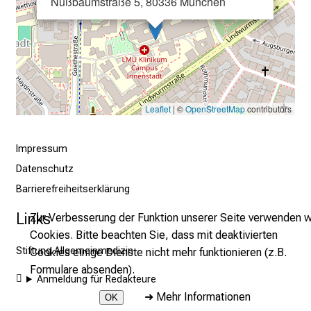
Nußbaumstraße 5, 80336 München
m
–
e
i
n
T
Leaflet
| ©
OpenStreetMap
contributors
a
g
v
Impressum
o
Datenschutz
l
Barrierefreiheitserklärung
l
Links
Zur Verbesserung der Funktion unserer Seite verwenden w
e
Cookies. Bitte beachten Sie, dass mit deaktivierten
r
Stiftung Allgemeinmedizin
Cookies einige Dienste nicht mehr funktionieren (z.B.
i
Formulare absenden).
n
Anmeldung für Redakteure
s
➜
Mehr Informationen
OK
p