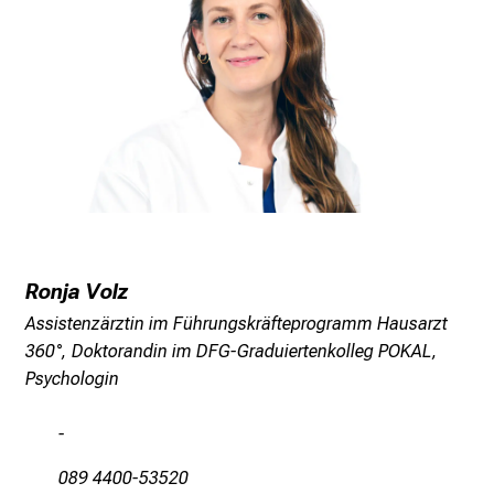
5
d
e
n
K
a
r
r
i
e
r
Ronja Volz
e
Assistenzärztin im Führungskräfteprogramm Hausarzt
t
360°, Doktorandin im DFG-Graduiertenkolleg POKAL,
a
Psychologin
g
d
-
e
089 4400-53520
r