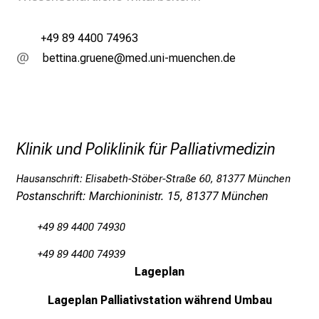
l
i
+49 89 4400 74963
n
jJibblugsdxpfiui
vim-f:ulrvfiuyziu-mi
i
k
u
m
–
Klinik und Poliklinik für Palliativmedizin
e
i
Hausanschrift: Elisabeth-Stöber-Straße 60, 81377 München
n
Postanschrift: Marchioninistr. 15, 81377 München
T
a
+49 89 4400 74930
g
v
+49 89 4400 74939
Lageplan
o
l
Lageplan
Palliativstation während Umbau
l