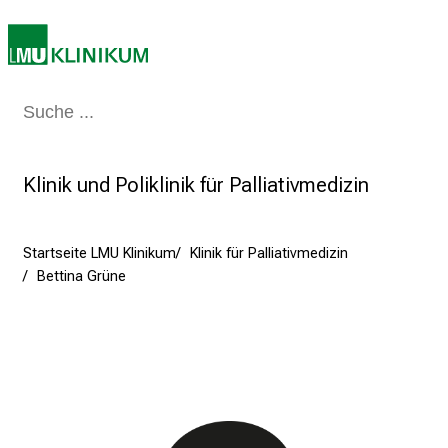
u
n
i
2
0
Medizin & Pflege
Patienten & Besucher
Forschung
Lehre
Das Kli
2
5
d
Klinik und Poliklinik für Palliativmedizin
e
n
Startseite LMU Klinikum
Klinik für Palliativmedizin
K
Bettina Grüne
a
r
r
i
e
r
e