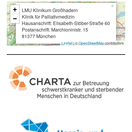
e
×
+
LMU Klinikum Großhadern
r
Klinik für Palliativmedizin
−
i
Hausanschrift: Elisabeth-Stöber-Straße 60
n
Postanschrift: Marchioninistr. 15
s
81377 München
p
Leaflet
| ©
OpenStreetMap
contributors
i
r
i
e
r
e
n
d
e
r
E
i