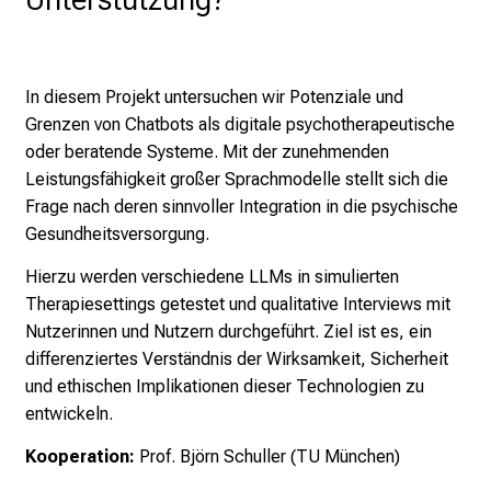
5
d
e
n
In diesem Projekt untersuchen wir Potenziale und
K
Grenzen von Chatbots als digitale psychotherapeutische
a
oder beratende Systeme. Mit der zunehmenden
r
Leistungsfähigkeit großer Sprachmodelle stellt sich die
r
Frage nach deren sinnvoller Integration in die psychische
i
Gesundheitsversorgung.
e
Hierzu werden verschiedene LLMs in simulierten
r
Therapiesettings getestet und qualitative Interviews mit
e
Nutzerinnen und Nutzern durchgeführt. Ziel ist es, ein
t
differenziertes Verständnis der Wirksamkeit, Sicherheit
a
und ethischen Implikationen dieser Technologien zu
g
entwickeln.
d
e
Kooperation:
Prof. Björn Schuller (TU München)
r