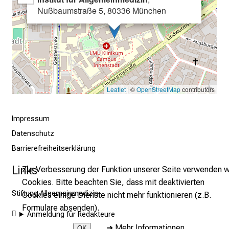
m
Nußbaumstraße 5, 80336 München
–
e
i
n
T
a
Leaflet
| ©
OpenStreetMap
contributors
g
v
o
Impressum
l
Datenschutz
l
Barrierefreiheitserklärung
e
Links
Zur Verbesserung der Funktion unserer Seite verwenden w
r
Cookies. Bitte beachten Sie, dass mit deaktivierten
i
Stiftung Allgemeinmedizin
Cookies einige Dienste nicht mehr funktionieren (z.B.
n
Formulare absenden).
s
Anmeldung für Redakteure
p
➜
Mehr Informationen
OK