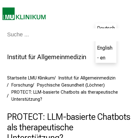
b
e
n
S
Deutsch
i
Medizin & Pflege
Patienten & Besucher
Forschung
Lehre
Das Kli
- de
e
a
English
m
Institut für Allgemeinmedizin
- en
2
7
.
Startseite LMU Klinikum
Institut für Allgemeinmedizin
J
Forschung
Psychische Gesundheit (Löchner)
PROTECT: LLM-basierte Chatbots als therapeutische
u
Unterstützung?
n
i
PROTECT: LLM-basierte Chatbots
2
0
als therapeutische
2
Unterstützung?