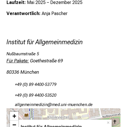
P
Laufzeit:
Mai 2025 – Dezember 2025
f
Verantwortlich:
Anja Pascher
l
e
g
e
Institut für Allgemeinmedizin
a
m
Nußbaumstraße 5
L
Für Pakete:
Goethestraße 69
M
80336 München
U
K
+49 (0) 89 4400-53779
l
i
+49 (0) 89 4400-53520
n
gääxiviluvimlßlu
vimsful+vfiuyziu mi
i
k
+
u
×
−
Institut für Allgemeinmedizin
,