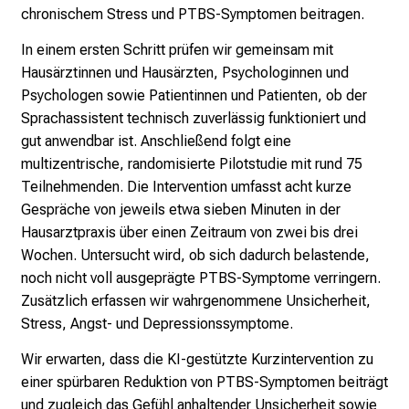
chronischem Stress und PTBS-Symptomen beitragen.
m
–
In einem ersten Schritt prüfen wir gemeinsam mit
e
Hausärztinnen und Hausärzten, Psychologinnen und
i
Psychologen sowie Patientinnen und Patienten, ob der
n
Sprachassistent technisch zuverlässig funktioniert und
T
gut anwendbar ist. Anschließend folgt eine
a
multizentrische, randomisierte Pilotstudie mit rund 75
g
Teilnehmenden. Die Intervention umfasst acht kurze
v
Gespräche von jeweils etwa sieben Minuten in der
o
Hausarztpraxis über einen Zeitraum von zwei bis drei
l
Wochen. Untersucht wird, ob sich dadurch belastende,
l
noch nicht voll ausgeprägte PTBS-Symptome verringern.
e
Zusätzlich erfassen wir wahrgenommene Unsicherheit,
r
Stress, Angst- und Depressionssymptome.
i
n
Wir erwarten, dass die KI-gestützte Kurzintervention zu
s
einer spürbaren Reduktion von PTBS-Symptomen beiträgt
p
und zugleich das Gefühl anhaltender Unsicherheit sowie