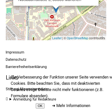
l
e
n
u
n
d
Leaflet
| ©
OpenStreetMap
contributors
g
a
Impressum
n
Datenschutz
z
Barrierefreiheitserklärung
h
e
Links
Zur Verbesserung der Funktion unserer Seite verwenden w
i
Cookies. Bitte beachten Sie, dass mit deaktivierten
t
Stiftung Allgemeinmedizin
Cookies einige Dienste nicht mehr funktionieren (z.B.
l
Formulare absenden).
Anmeldung für Redakteure
i
➜
Mehr Informationen
c
OK