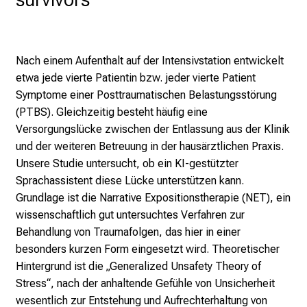
P
f
l
Nach einem Aufenthalt auf der Intensivstation entwickelt
e
etwa jede vierte Patientin bzw. jeder vierte Patient
g
Symptome einer Posttraumatischen Belastungsstörung
e
(PTBS). Gleichzeitig besteht häufig eine
a
Versorgungslücke zwischen der Entlassung aus der Klinik
m
und der weiteren Betreuung in der hausärztlichen Praxis.
L
Unsere Studie untersucht, ob ein KI-gestützter
M
Sprachassistent diese Lücke unterstützen kann.
U
Grundlage ist die Narrative Expositionstherapie (NET), ein
K
wissenschaftlich gut untersuchtes Verfahren zur
l
Behandlung von Traumafolgen, das hier in einer
i
besonders kurzen Form eingesetzt wird. Theoretischer
n
Hintergrund ist die „Generalized Unsafety Theory of
i
Stress“, nach der anhaltende Gefühle von Unsicherheit
k
wesentlich zur Entstehung und Aufrechterhaltung von
u