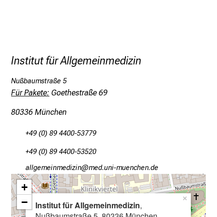
e
i
n
d
Institut für Allgemeinmedizin
e
n
Nußbaumstraße 5
a
Für Pakete:
Goethestraße 69
n
s
80336 München
p
r
+49 (0) 89 4400-53779
u
+49 (0) 89 4400-53520
c
h
gääxiviluvimlßlu
vimefulrvfiYuyziuemi
s
+
v
×
−
Institut für Allgemeinmedizin
,
o
Nußbaumstraße 5, 80336 München
l