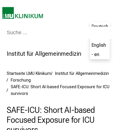
5
d
e
n
Deutsch
Medizin & Pflege
Patienten & Besucher
Forschung
Lehre
Das Kli
K
- de
a
English
r
Institut für Allgemeinmedizin
- en
r
i
e
Startseite LMU Klinikum
Institut für Allgemeinmedizin
r
Forschung
e
SAFE-ICU: Short AI-based Focused Exposure for ICU
t
survivors
a
g
SAFE-ICU: Short AI-based
d
Focused Exposure for ICU
e
r
survivors