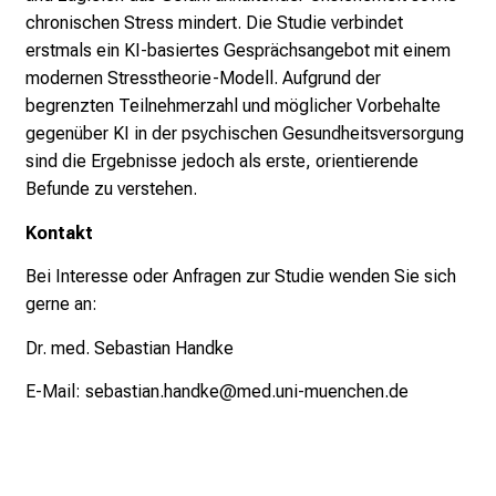
i
chronischen Stress mindert. Die Studie verbindet
r
erstmals ein KI-basiertes Gesprächsangebot mit einem
i
modernen Stresstheorie-Modell. Aufgrund der
e
begrenzten Teilnehmerzahl und möglicher Vorbehalte
r
gegenüber KI in der psychischen Gesundheitsversorgung
e
sind die Ergebnisse jedoch als erste, orientierende
n
Befunde zu verstehen.
d
Kontakt
e
r
Bei Interesse oder Anfragen zur Studie wenden Sie sich
E
gerne an:
i
Dr. med. Sebastian Handke
n
b
E-Mail:
sebastian.handke@med.uni-muenchen.de
l
i
c
k