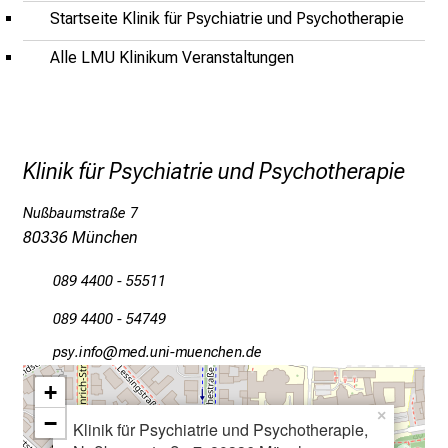
g
Startseite Klinik für Psychiatrie und Psychotherapie
v
Alle LMU Klinikum Veranstaltungen
o
l
l
e
r
Klinik für Psychiatrie und Psychotherapie
i
n
Nußbaumstraße 7
s
80336 München
p
089 4400 - 55511
i
r
089 4400 - 54749
i
öcјeluwYaü
vimsful_vfiuyziusmi
e
r
+
e
×
−
Klinik für Psychiatrie und Psychotherapie,
n