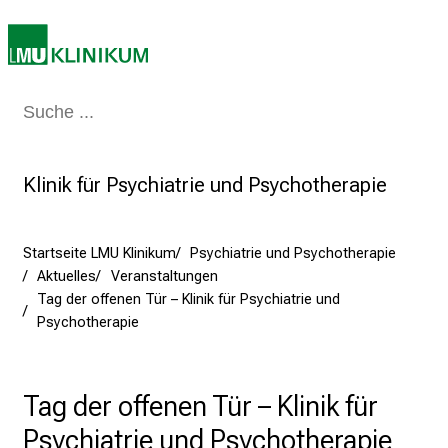
m
2
7
.
J
Medizin & Pflege
Patienten & Besucher
Forschung
Lehre
Das Kli
u
n
i
Klinik für Psychiatrie und Psychotherapie
2
0
2
Startseite LMU Klinikum
Psychiatrie und Psychotherapie
Aktuelles
Veranstaltungen
5
Tag der offenen Tür – Klinik für Psychiatrie und
d
Psychotherapie
e
n
K
Tag der offenen Tür – Klinik für
a
r
Psychiatrie und Psychotherapie