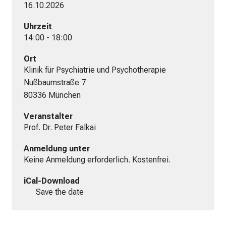
m
16.10.2026
L
Uhrzeit
M
14:00 - 18:00
U
K
Ort
l
Klinik für Psychiatrie und Psychotherapie

i
Nußbaumstraße 7

n
80336 München
i
Veranstalter
k
Prof. Dr. Peter Falkai
u
m
Anmeldung unter
–
Keine Anmeldung erforderlich. Kostenfrei.
e
i
iCal-Download
Save the date
n
T
a