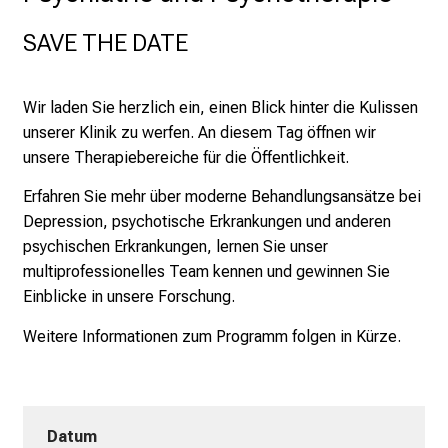
r
i
SAVE THE DATE
e
r
e
Wir laden Sie herzlich ein, einen Blick hinter die Kulissen
t
unserer Klinik zu werfen. An diesem Tag öffnen wir
a
unsere Therapiebereiche für die Öffentlichkeit.
g
Erfahren Sie mehr über moderne Behandlungsansätze bei
d
Depression, psychotische Erkrankungen und anderen
e
psychischen Erkrankungen, lernen Sie unser
r
multiprofessionelles Team kennen und gewinnen Sie
P
Einblicke in unsere Forschung.
f
l
Weitere Informationen zum Programm folgen in Kürze.
e
g
e
a
Datum