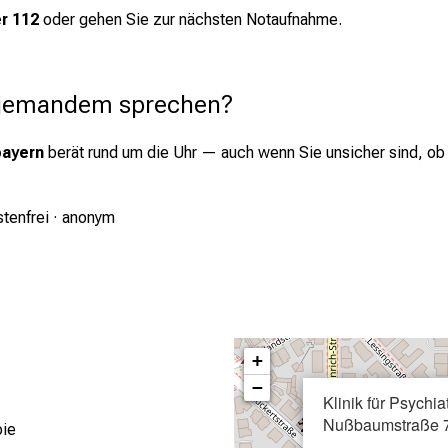
r 112
oder gehen Sie zur nächsten Notaufnahme.
t jemandem sprechen?
bayern
berät rund um die Uhr — auch wenn Sie unsicher sind, ob ei
stenfrei · anonym
+
−
Klinik für Psychi
Nußbaumstraße 
pie