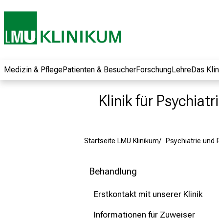
und erhalten Sie
spannende
Informationen zu
Jobs, Ausbildungen
und
Weiterbildungen.
Medizin & Pflege
Patienten & Besucher
Forschung
Lehre
Das Kli
Kommen Sie
vorbei, tauschen
Klinik für Psychiat
Sie sich mit
Kollegen aus und
lassen Sie sich von
Startseite LMU Klinikum
Psychiatrie und
der gelebten
Pflegewissenschaft
begeistern – ganz
Behandlung
unverbindlich und
ohne Anmeldung.
Erstkontakt mit unserer Klinik
Informationen für Zuweiser