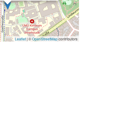
Leaflet
| ©
OpenStreetMap
contributors