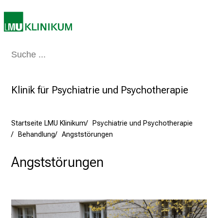
n
K
a
r
Medizin & Pflege
Patienten & Besucher
Forschung
Lehre
Das Kli
r
i
e
Klinik für Psychiatrie und Psychotherapie
r
e
t
Startseite LMU Klinikum
Psychiatrie und Psychotherapie
a
Behandlung
Angststörungen
g
d
Angststörungen
e
r
P
f
l