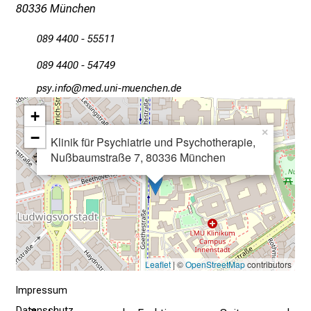
n
80336 München
u
n
089 4400 - 55511
d
089 4400 - 54749
g
a
öcјsluwü
vimefDulGvfiuyziuemi
n
+
z
×
−
Klinik für Psychiatrie und Psychotherapie,
h
Nußbaumstraße 7, 80336 München
e
i
t
l
i
c
h
Leaflet
| ©
OpenStreetMap
contributors
e
Impressum
n
Datenschutz