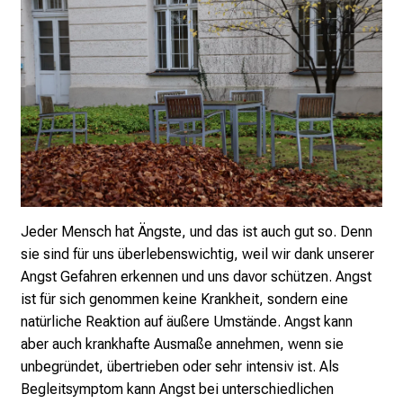
e
g
e
a
m
L
M
U
K
l
Jeder Mensch hat Ängste, und das ist auch gut so. Denn
i
sie sind für uns überlebenswichtig, weil wir dank unserer
n
Angst Gefahren erkennen und uns davor schützen. Angst
i
ist für sich genommen keine Krankheit, sondern eine
k
natürliche Reaktion auf äußere Umstände. Angst kann
u
aber auch krankhafte Ausmaße annehmen, wenn sie
m
unbegründet, übertrieben oder sehr intensiv ist. Als
–
Begleitsymptom kann Angst bei unterschiedlichen
e