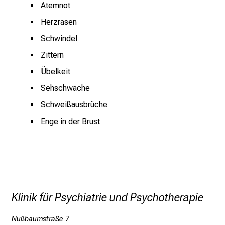
n
Atemnot
d
Herzrasen
e
n
Schwindel
a
Zittern
n
Übelkeit
s
p
Sehschwäche
r
Schweißausbrüche
u
Enge in der Brust
c
h
s
v
o
l
Klinik für Psychiatrie und Psychotherapie
l
e
Nußbaumstraße 7