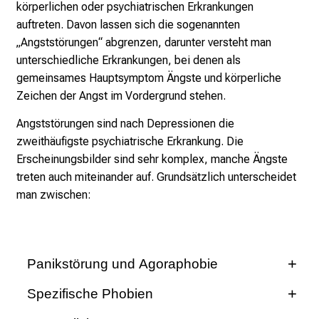
körperlichen oder psychiatrischen Erkrankungen
i
auftreten. Davon lassen sich die sogenannten
n
„Angststörungen“ abgrenzen, darunter versteht man
T
unterschiedliche Erkrankungen, bei denen als
a
gemeinsames Hauptsymptom Ängste und körperliche
g
Zeichen der Angst im Vordergrund stehen.
v
o
Angststörungen sind nach Depressionen die
l
zweithäufigste psychiatrische Erkrankung. Die
l
Erscheinungsbilder sind sehr komplex, manche Ängste
e
treten auch miteinander auf. Grundsätzlich unterscheidet
r
man zwischen:
i
n
s
Panikstörung und Agoraphobie
p
i
Bei der Panikstörung treten unerwartet und ohne
Spezifische Phobien
r
sichtbaren Anlass massive Angstgefühle mit
i
Bei spezifischen Phobien handelt es sich um