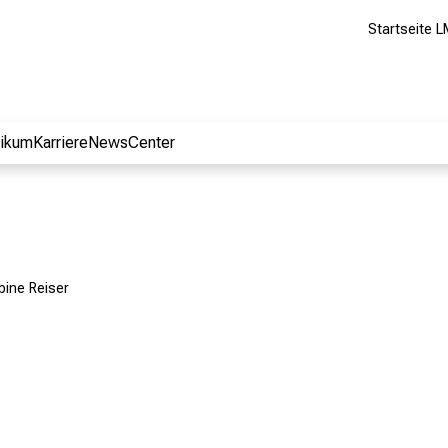
Startseite L
nikum
Karriere
NewsCenter
abine Reiser