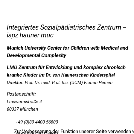
b
e
r
Integriertes Sozialpädiatrisches Zentrum –
ispz hauner muc
u
n
Munich University Center for Children with Medical and
s
Developmental Complexity
LMU Zentrum für Entwicklung und komplex chronisch
F
kranke Kinder im
Dr. von Haunerschen Kinderspital
o
Direktor:
Prof. Dr. med. Prof. h.c. (UCM) Florian Heinen
r
Postanschrift
:
s
Lindwurmstraße 4
c
80337 München
h
u
+49 (0)89 4400 56800
n
Zur Verbesserung der Funktion unserer Seite verwenden wi
+49 (0)89 4400 56890