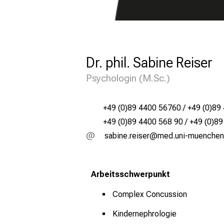
h
-
u
n
Dr. phil. Sabine Reiser
d
Psychologin (M.Sc.)
A
r
z
+49 (0)89 4400 56760 / +49 (0)89
+49 (0)89 4400 568 90 / +49 (0)8
t
cgjlui pilcip
vim-ful_vfiuyziu
i
n
f
Arbeitsschwerpunkt
o
Complex Concussion
s
Kindernephrologie
Ü