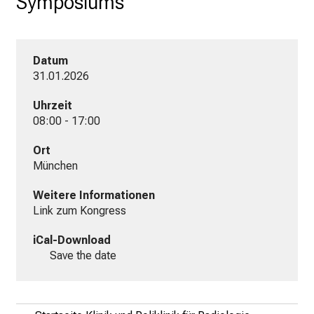
Symposiums
m
2
7
.
Datum
J
31.01.2026
u
Uhrzeit
n
08:00 - 17:00
i
2
Ort
0
München
2
5
Weitere Informationen
Link zum Kongress
d
e
iCal-Download
n
Save the date
K
a
r