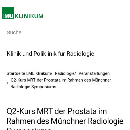
e
t
e
n
Medizin & Pflege
Patienten & Besucher
Forschung
Lehre
Das Kli
z
:
E
Klinik und Poliklinik für Radiologie
r
l
e
Startseite LMU Klinikum
Radiologie
Veranstaltungen
b
Q2-Kurs MRT der Prostata im Rahmen des Münchner
e
Radiologie Symposiums
n
S
i
Q2-Kurs MRT der Prostata im
e
Rahmen des Münchner Radiologie
a