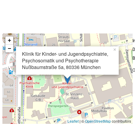
+
−
D
×
Klinik für Kinder- und Jugendpsychiatrie,
B
Psychosomatik und Psychotherapie
Nußbaumstraße 5a, 80336 München
Leaflet
| ©
OpenStreetMap
contributors