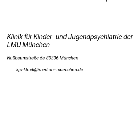
a
mehr Informationen
t
i
Schließen
Klinik für Kinder- und Jugendpsychiatrie der
e
LMU München
n
t
Nußbaumstraße 5a 80336 München
e
oköroälulo
viSm/fulD#vfiuyziuemi
n
p
o
r
t
a
l