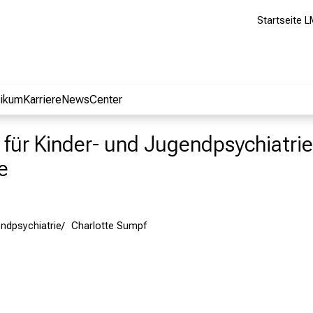
Startseite L
nikum
Karriere
NewsCenter
nik für Kinder- und Jugendpsychiatr
e
ndpsychiatrie
Charlotte Sumpf