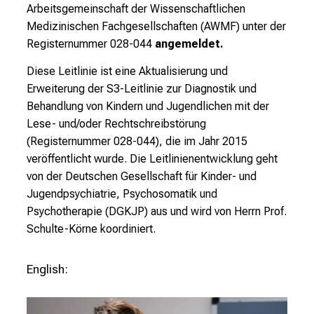
Arbeitsgemeinschaft der Wissenschaftlichen
n
Medizinischen Fachgesellschaften (AWMF) unter der
b
Registernummer 028-044
angemeldet.
l
i
Diese Leitlinie ist eine Aktualisierung und
c
Erweiterung der S3-Leitlinie zur Diagnostik und
k
Behandlung von Kindern und Jugendlichen mit der
e
Lese- und/oder Rechtschreibstörung
i
(Registernummer 028-044), die im Jahr 2015
n
veröffentlicht wurde. Die Leitlinienentwicklung geht
d
von der Deutschen Gesellschaft für Kinder- und
e
Jugendpsychiatrie, Psychosomatik und
n
Psychotherapie (DGKJP) aus und wird von Herrn Prof.
a
Schulte-Körne koordiniert.
n
s
English:
p
r
u