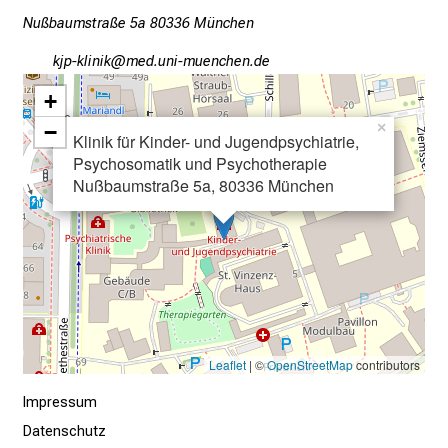
a
Nußbaumstraße 5a 80336 München
g
oköGoälulo
vim ful_vfiaYuyziu mi
.
T
+
r
−
×
Klinik für Kinder- und Jugendpsychiatrie,
e
Psychosomatik und Psychotherapie
f
Nußbaumstraße 5a, 80336 München
f
e
n
S
i
e
E
Leaflet
| ©
OpenStreetMap
contributors
x
p
Impressum
e
Datenschutz
r