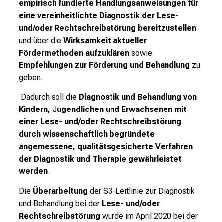
empirisch fundierte Handlungsanweisungen für
e
eine vereinheitlichte Diagnostik der Lese-
r
und/oder Rechtschreibstörung bereitzustellen
i
und über die
Wirksamkeit aktueller
n
Fördermethoden aufzuklären
sowie
s
Empfehlungen zur Förderung und Behandlung
zu
p
geben.
i
r
Dadurch soll die
Diagnostik und Behandlung von
i
Kindern, Jugendlichen und Erwachsenen mit
e
einer Lese- und/oder Rechtschreibstörung
r
durch wissenschaftlich begründete
e
angemessene, qualitätsgesicherte Verfahren
n
der Diagnostik und Therapie gewährleistet
d
werden
.
e
Die
Überarbeitung
der S3-Leitlinie zur Diagnostik
r
und Behandlung bei der
Lese- und/oder
E
Rechtschreibstörung
wurde im April 2020 bei der
i