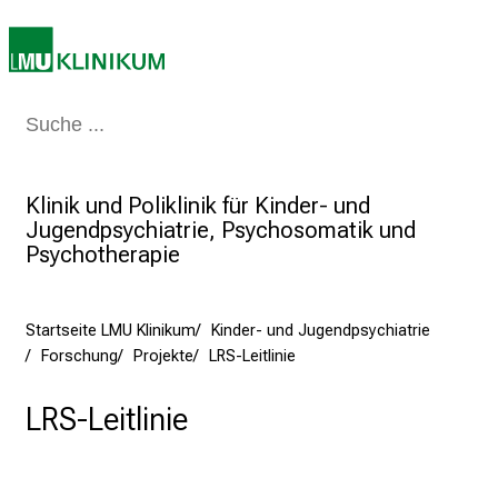
t
a
g
d
e
Medizin & Pflege
Patienten & Besucher
Forschung
Lehre
Das Kli
r
P
Klinik und Poliklinik für Kinder- und
f
Jugendpsychiatrie, Psychosomatik und
l
Psychotherapie
e
g
e
Startseite LMU Klinikum
Kinder- und Jugendpsychiatrie
a
Forschung
Projekte
LRS-Leitlinie
m
L
LRS-Leitlinie
M
U
K