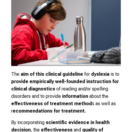
c
h
s
v
o
l
l
e
Unspl
n
fibre
u
The
aim of this clinical guideline
for
dyslexia
is to
n
provide empirically well-founded instruction for
d
clinical diagnostics
of reading and/or spelling
g
disorders
and to provide
information
about the
a
effectiveness of treatment method
s as well as
n
r
ecommendations for treatment.
z
By incorporating
scientific evidence in health
h
decision
, the
effectiveness
and
quality of
e