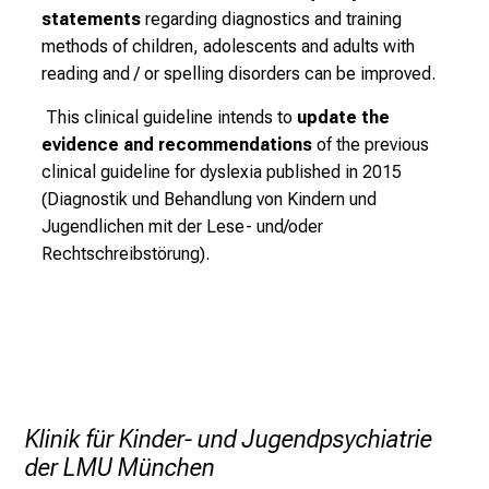
statements
regarding diagnostics and training
i
methods of children, adolescents and adults with
t
reading and / or spelling disorders can be improved.
l
i
This clinical guideline intends to
update the
c
evidence and recommendations
of the previous
h
clinical guideline for dyslexia published in 2015
e
(Diagnostik und Behandlung von Kindern und
n
Jugendlichen mit der Lese- und/oder
P
Rechtschreibstörung).
f
l
e
g
e
a
l
Klinik für Kinder- und Jugendpsychiatrie
l
der LMU München
t