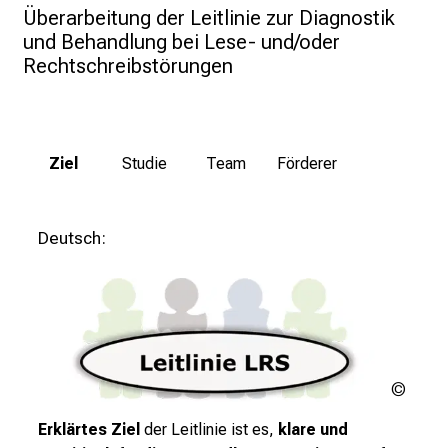
l
Überarbeitung der Leitlinie zur Diagnostik 
i
und Behandlung bei Lese- und/oder 
n
Rechtschreibstörungen
i
k
u
m
Ziel
Studie
Team
Förderer
–
e
i
Deutsch:
n
T
a
g
v
o
Urheb
l
ungek
Erklärtes Ziel
der Leitlinie ist es,
klare und
l