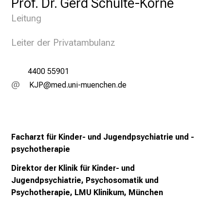
Prof. Dr. Gerd Schulte-Körne
k
u
Leitung
m
–
Leiter der Privatambulanz
e
i
4400 55901
n
ÜQP
vim-DfulGv;fiuyJziu ami
T
a
g
v
o
Facharzt für Kinder- und Jugendpsychiatrie und -
l
psychotherapie
l
Direktor der Klinik für Kinder- und
e
Jugendpsychiatrie, Psychosomatik und
r
Psychotherapie, LMU Klinikum, München
i
n