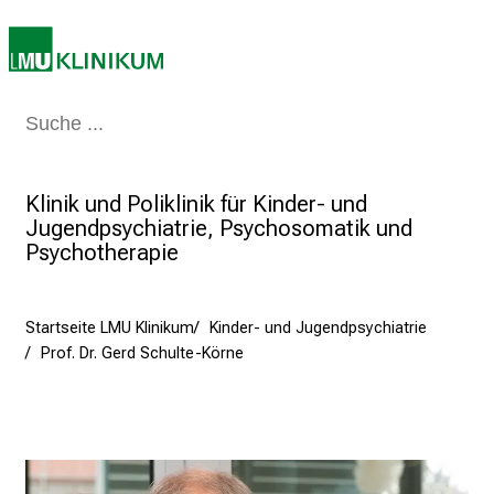
2
5
d
e
Medizin & Pflege
Patienten & Besucher
Forschung
Lehre
Das Kli
n
K
a
Klinik und Poliklinik für Kinder- und
r
Jugendpsychiatrie, Psychosomatik und
r
Psychotherapie
i
e
r
Startseite LMU Klinikum
Kinder- und Jugendpsychiatrie
Prof. Dr. Gerd Schulte-Körne
e
t
a
g
d