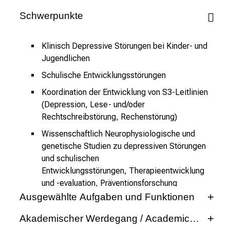
s
p
Schwerpunkte
i
r
Klinisch Depressive Störungen bei Kinder- und
i
Jugendlichen
e
Schulische Entwicklungsstörungen
r
e
Koordination der Entwicklung von S3-Leitlinien
(Depression, Lese- und/oder
n
Rechtschreibstörung, Rechenstörung)
d
e
Wissenschaftlich Neurophysiologische und
r
genetische Studien zu depressiven Störungen
E
und schulischen
i
Entwicklungsstörungen,
Therapieentwicklung
n
und -evaluation, Präventionsforschung
b
Ausgewählte Aufgaben und Funktionen
l
Mitglied im Wissenschaftlichen Beirat
Akademischer Werdegang / Academic Career
i
Psychotherapie nach § 11 PsychThG seit 2009