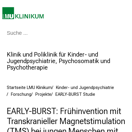
i
n
s
p
i
Medizin & Pflege
Patienten & Besucher
Forschung
Lehre
Das Kli
r
i
Klinik und Poliklinik für Kinder- und
e
Jugendpsychiatrie, Psychosomatik und
r
Psychotherapie
e
n
d
Startseite LMU Klinikum
Kinder- und Jugendpsychiatrie
e
Forschung
Projekte
EARLY-BURST Studie
r
E
EARLY-BURST: Frühinvention mit
i
Transkranieller Magnetstimulation
n
b
(TMS) bei jungen Menschen mit