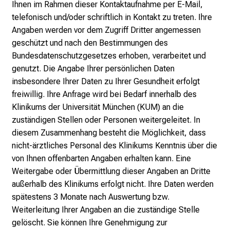
e
Ihnen im Rahmen dieser Kontaktaufnahme per E-Mail,
s
telefonisch und/oder schriftlich in Kontakt zu treten. Ihre
p
Angaben werden vor dem Zugriff Dritter angemessen
a
geschützt und nach den Bestimmungen des
n
Bundesdatenschutzgesetzes erhoben, verarbeitet und
n
genutzt. Die Angabe Ihrer persönlichen Daten
e
insbesondere Ihrer Daten zu Ihrer Gesundheit erfolgt
n
freiwillig. Ihre Anfrage wird bei Bedarf innerhalb des
d
Klinikums der Universität München (KUM) an die
e
zuständigen Stellen oder Personen weitergeleitet. In
I
diesem Zusammenhang besteht die Möglichkeit, dass
n
nicht-ärztliches Personal des Klinikums Kenntnis über die
f
von Ihnen offenbarten Angaben erhalten kann. Eine
o
Weitergabe oder Übermittlung dieser Angaben an Dritte
r
außerhalb des Klinikums erfolgt nicht. Ihre Daten werden
m
spätestens 3 Monate nach Auswertung bzw.
a
Weiterleitung Ihrer Angaben an die zuständige Stelle
t
gelöscht. Sie können Ihre Genehmigung zur