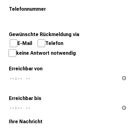
f
Telefonnummer
ä
l
t
Gewünschte Rückmeldung via
i
E-Mail
Telefon
g
keine Antwort notwendig
e
K
a
Erreichbar von
r
r
i
Erreichbar bis
e
r
e
Ihre Nachricht
c
h