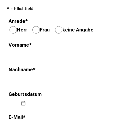
n
* = Pflichtfeld
,
Anrede
*
e
n
Herr
Frau
keine Angabe
t
d
Vorname
*
e
c
k
Nachname
*
e
n
S
Geburtsdatum
i
e
v
E-Mail
*
i
e
l