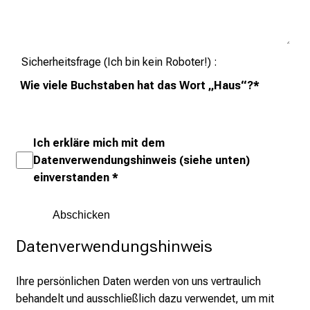
a
n
c
e
Sicherheitsfrage (Ich bin kein Roboter!)
n
Wie viele Buchstaben hat das Wort „Haus“?
*
u
n
d
e
Ich erkläre mich mit dem
r
Datenverwendungshinweis (siehe unten)
h
einverstanden
*
a
l
t
e
Datenverwendungshinweis
n
S
Ihre persönlichen Daten werden von uns vertraulich
i
behandelt und ausschließlich dazu verwendet, um mit