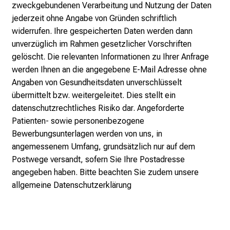
i
zweckgebundenen Verarbeitung und Nutzung der Daten
o
jederzeit ohne Angabe von Gründen schriftlich
n
widerrufen. Ihre gespeicherten Daten werden dann
e
unverzüglich im Rahmen gesetzlicher Vorschriften
n
gelöscht. Die relevanten Informationen zu Ihrer Anfrage
z
werden Ihnen an die angegebene E-Mail Adresse ohne
u
Angaben von Gesundheitsdaten unverschlüsselt
J
übermittelt bzw. weitergeleitet. Dies stellt ein
o
datenschutzrechtliches Risiko dar. Angeforderte
b
Patienten- sowie personenbezogene
s
Bewerbungsunterlagen werden von uns, in
,
angemessenem Umfang, grundsätzlich nur auf dem
A
Postwege versandt, sofern Sie Ihre Postadresse
u
angegeben haben. Bitte beachten Sie zudem unsere
s
allgemeine Datenschutzerklärung
b
i
l