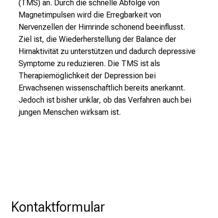
(TMS) an. Durch die schnelle Abfolge von
.
Magnetimpulsen wird die Erregbarkeit von
T
Nervenzellen der Hirnrinde schonend beeinflusst.
r
Ziel ist, die Wiederherstellung der Balance der
e
Hirnaktivität zu unterstützen und dadurch depressive
f
Symptome zu reduzieren. Die TMS ist als
f
Therapiemöglichkeit der Depression bei
e
Erwachsenen wissenschaftlich bereits anerkannt.
n
Jedoch ist bisher unklar, ob das Verfahren auch bei
S
jungen Menschen wirksam ist.
i
e
E
x
p
e
r
Kontaktformular
t
e