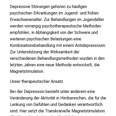
Pelleg
l
Depressive Störungen gehören zu häufigen
i
psychischen Erkrankungen im Jugend- und frühen
c
Erwachsenenalter. Zur Behandlungen im Jugendalter
h
werden vorrangig psychotherapeutische Methoden
e
empfohlen, in Abhängigkeit von der Schwere und
n
weiteren psychischen Belastungen eine
P
Kombinationsbehandlung mit einem Antidepressivum.
f
Zur Unterstützung der Wirksamkeit der
l
verschiedenen Behandlungsmethoden wurden in den
e
letzten Jahren eine neue Methode entwickelt, die
g
Magnetstimulation.
e
Unser therapeutischer Ansatz
a
l
Bei der Depression besteht unter anderem eine
l
Veränderung der Aktivität in Hirnbereichen, die für die
t
Lenkung von Gefühlen und Gedanken verantwortlich
a
sind. Hier setzt die Transkranielle Magnetstimulation
g