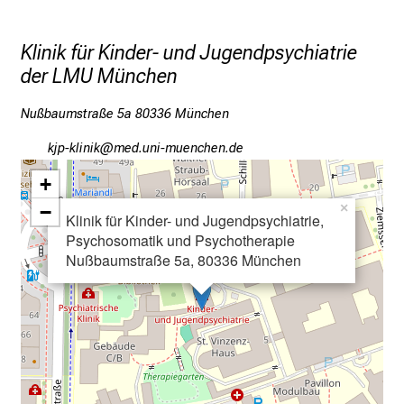
d
u
Klinik für Kinder- und Jugendpsychiatrie
n
der LMU München
g
e
Nußbaumstraße 5a 80336 München
n
u
okö+oälulo
vimefulGvfiuYyziusmi
n
+
d
−
×
W
Klinik für Kinder- und Jugendpsychiatrie,
e
Psychosomatik und Psychotherapie
i
Nußbaumstraße 5a, 80336 München
t
e
r
b
i
l