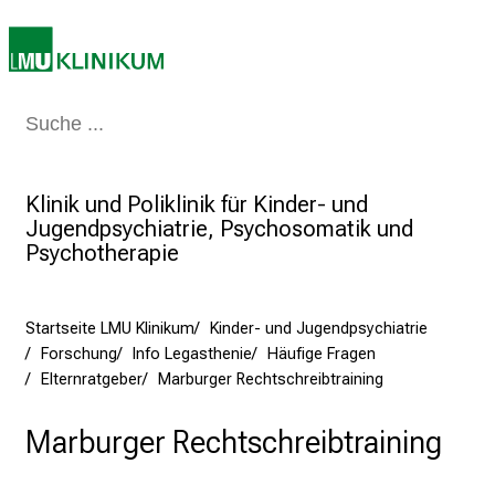
2
7
.
J
u
Medizin & Pflege
Patienten & Besucher
Forschung
Lehre
Das Kli
n
i
2
Klinik und Poliklinik für Kinder- und
0
Jugendpsychiatrie, Psychosomatik und
Psychotherapie
2
5
d
Startseite LMU Klinikum
Kinder- und Jugendpsychiatrie
e
Forschung
Info Legasthenie
Häufige Fragen
n
Elternratgeber
Marburger Rechtschreibtraining
K
a
Marburger Rechtschreibtraining
r
r